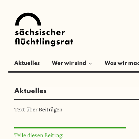
Zum
SÄCHSISCH
Inhalt
springen
FLÜCHTLIN
Aktuelles
Wer wir sind
Was wir ma
Aktuelles
Text über Beiträgen
Teile diesen Beitrag: