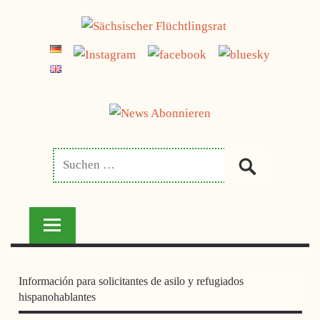
Zum
jetzt spenden
Inhalt
SÄCHSISCHER
springen
FLÜCHTLINGSRAT
Información para solicitantes de asilo y refugiados
hispanohablantes