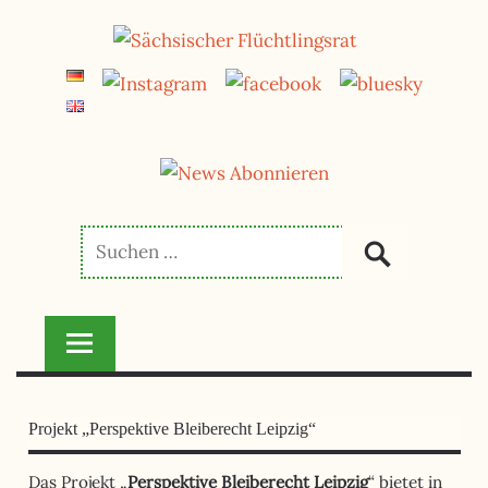
Zum
jetzt spenden
Inhalt
SÄCHSISCHER
FLÜCHTLINGSRAT
springen
Projekt „Perspektive Bleiberecht Leipzig“
Das Projekt „
Perspektive Bleiberecht Leipzig
“ bietet in