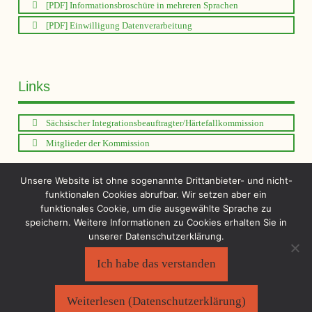
[PDF] Informationsbroschüre in mehreren Sprachen
[PDF] Einwilligung Datenverarbeitung
Links
Sächsischer Integrationsbeauftragter/Härtefallkommission
Mitglieder der Kommission
Unsere Website ist ohne sogenannte Drittanbieter- und nicht-
funktionalen Cookies abrufbar. Wir setzen aber ein
Sächs. Härtefallkommissionsverordnung
funktionales Cookie, um die ausgewählte Sprache zu
speichern. Weitere Informationen zu Cookies erhalten Sie in
[PDF] Geschäftsordnung HFK
unserer Datenschutzerklärung.
Ich habe das verstanden
Sächsischer Flüchtlingsrat e.V.
©2026
Impressum
|
Datenschutzerklärung
Weiterlesen (Datenschutzerklärung)