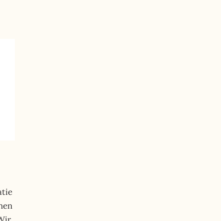
tie
chen
Wir