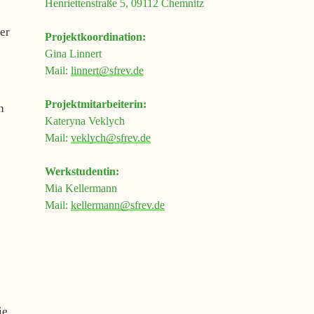
Henriettenstraße 5, 09112 Chemnitz
er
Projektkoordination:
Gina Linnert
Mail:
linnert@sfrev.de
Projektmitarbeiterin:
n
Kateryna Veklych
Mail:
veklych@sfrev.de
Werkstudentin:
Mia Kellermann
Mail:
kellermann@sfrev.de
ie