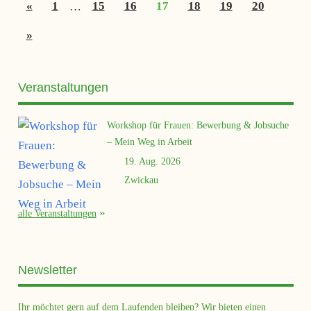
Seitennummerierung
Vorherige
«
1
…
15
16
17
18
19
20
der
Beiträge
Nächste
»
Beiträge
Beiträge
Veranstaltungen
Workshop für Frauen: Bewerbung & Jobsuche
– Mein Weg in Arbeit
19. Aug. 2026
Zwickau
alle Veranstaltungen
Newsletter
Ihr möchtet gern auf dem Laufenden bleiben? Wir bieten einen