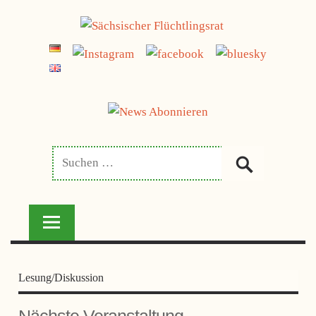
Zum
jetzt spenden
Inhalt
SÄCHSISCHER
springen
FLÜCHTLINGSRAT
Lesung/Diskussion