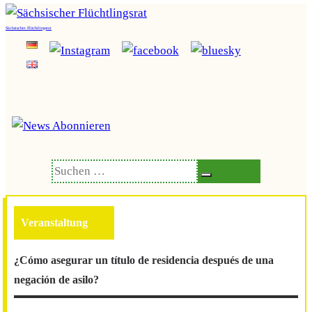
Zum
Inhalt
Sächsischer Flüchtlingsrat
springen
Suchen
Suchen
nach:
¿Cómo asegurar un título de residencia después de una
negación de asilo?