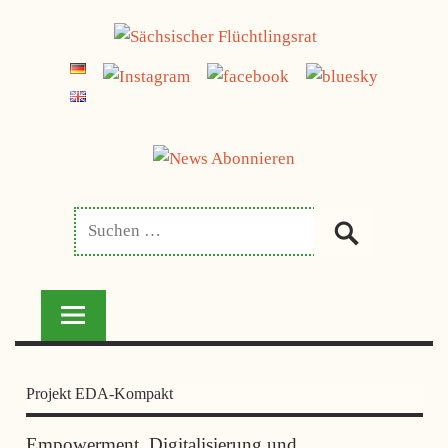
Zum
jetzt spenden
Inhalt
SÄCHSISCHER
springen
FLÜCHTLINGSRAT
Projekt EDA-Kompakt
Empowerment, Digitalisierung und