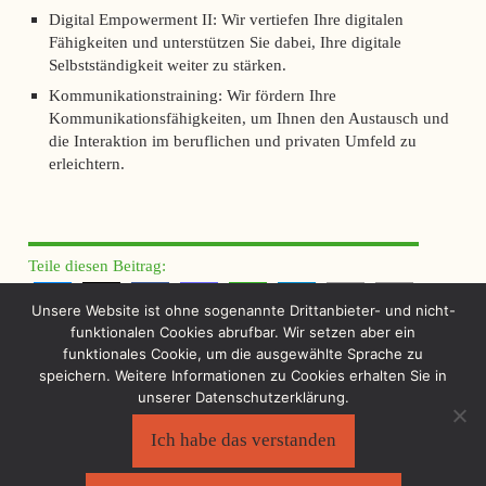
Digital Empowerment II: Wir vertiefen Ihre digitalen
Fähigkeiten und unterstützen Sie dabei, Ihre digitale
Selbstständigkeit weiter zu stärken.
Kommunikationstraining: Wir fördern Ihre
Kommunikationsfähigkeiten, um Ihnen den Austausch und
die Interaktion im beruflichen und privaten Umfeld zu
erleichtern.
Teile diesen Beitrag:
Unsere Website ist ohne sogenannte Drittanbieter- und nicht-
funktionalen Cookies abrufbar. Wir setzen aber ein
funktionales Cookie, um die ausgewählte Sprache zu
speichern. Weitere Informationen zu Cookies erhalten Sie in
unserer Datenschutzerklärung.
Ich habe das verstanden
Sächsischer Flüchtlingsrat e.V.
©2026
Impressum
|
Datenschutzerklärung