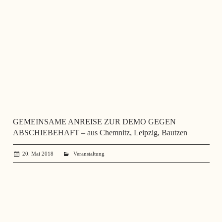
GEMEINSAME ANREISE ZUR DEMO GEGEN
ABSCHIEBEHAFT – aus Chemnitz, Leipzig, Bautzen
20. Mai 2018
administrator
Veranstaltung