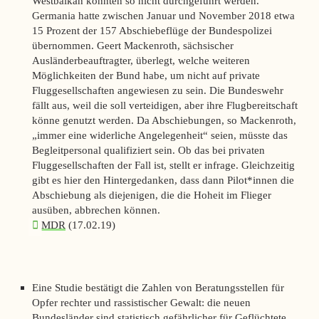
Westbalkan konnten so nicht durchgeführt werden.
Germania hatte zwischen Januar und November 2018 etwa
15 Prozent der 157 Abschiebeflüge der Bundespolizei
übernommen. Geert Mackenroth, sächsischer
Ausländerbeauftragter, überlegt, welche weiteren
Möglichkeiten der Bund habe, um nicht auf private
Fluggesellschaften angewiesen zu sein. Die Bundeswehr
fällt aus, weil die soll verteidigen, aber ihre Flugbereitschaft
könne genutzt werden. Da Abschiebungen, so Mackenroth,
„immer eine widerliche Angelegenheit“ seien, müsste das
Begleitpersonal qualifiziert sein. Ob das bei privaten
Fluggesellschaften der Fall ist, stellt er infrage. Gleichzeitig
gibt es hier den Hintergedanken, dass dann Pilot*innen die
Abschiebung als diejenigen, die die Hoheit im Flieger
ausüben, abbrechen können.
MDR
(17.02.19)
Eine Studie bestätigt die Zahlen von Beratungsstellen für
Opfer rechter und rassistischer Gewalt: die neuen
Bundesländer sind statistisch gefährlicher für Geflüchtete