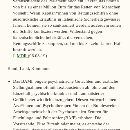
verabschiedete das Parlament noch ein Dekret, das Strafen
von bis zu einer Million Euro für das Retten von Menschen
vorsieht. Wenn Kapitän*innen von Rettungsschiffen ohne
ausdrückliche Erlaubnis in italienische Sicherheitsgewässer
fahren, können sie so sanktioniert werden, außerdem sollen
die Schiffe konfisziert werden. Widerstand gegen
italienische Sicherheitskräfte, die versuchen,
Rettungsschiffe zu stoppen, soll mit bis zu zehn Jahren Haft
bestraft werden.
MDR
(06.08.19)
Bund, Land, Kommune
Das BAMF bügele psychiatrische Gutachten und ärztliche
Stellungnahmen oft mit Textbausteinen ab, ohne auf den
Einzelfall psychisch erkrankter und traumatisierter
Geflüchteter wirklich einzugehen. Diesen Vorwurf haben
Ärzt*innen und Psychotherapeut*innen der Bundesweiten
Arbeitsgemeinschaft der Psychosozialen Zentren für
Flüchtlinge und Folteropfer (BAfF) erhoben. Die
Vorsitzende, Elise Bittenbinder meint, es entstehe der
Eindruck, dass vor allem politische Interessen durchgesetzt