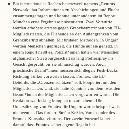
Ein internationales Recherchenetzwerk namens „Returns
Network“ hat Informationen zu Abschiebungen und Flucht
zusammengetragen und konnte unter anderem im
Report
München
erste Ergebnisse präsentieren. Zwei Vorwürfe
werden erhoben: erstens gegen Grenzbeamt*innen von EU-
Mitgliedsstaaten, die Fliehende an den Außengrenzen vom
Grenzübertritt abhalten. Mit brutalen Methoden. In Ungarn
werden Menschen geprügelt, die Hunde auf sie gehetzt, in
einem Report heißt es, Polizist*innen hätten vier Menschen
afghanischer Staatsbürgerschaft so lang Pfefferspray ins
Gesicht gesprüht, bis sie ohnmächtig wurden. Auch
griechische Beamt*innen müssen sich illegale Push-Backs
Richtung Türkei vorwerfen lassen. Frontex, die EU-
Behörde, die „Grenzen schützen“ soll, kooperiert mit den
Mitgliedsstaaten. Und, sie hatte Kenntnis von dem, was den
Beamt*innen der Mitgliedsstaaten vorgeworfen wurde. Die
Reaktion war bislang komplett unzureichend. Die
Unterstützung von Frontex für Ungarn wurde beispielsweise
nie beendet. Das forderrt Stefan Keßler, Vorsitzender des
Frontex-Konsultativforums. Der zweite Vorwurf lautet
darauf, dass Frontex selber eigene Regeln bei