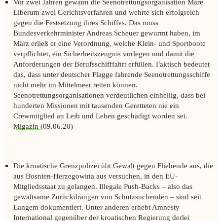
Vor zwei Jahren gewann die Seenotrettungsorganisation Mare
Liberum zwei Gerichtsverfahren und wehrte sich erfolgreich
gegen die Festsetzung ihres Schiffes. Das muss
Bundesverkehrminister Andreas Scheuer gewurmt haben, im
März erließ er eine Verordnung, welche Klein- und Sportboote
verpflichtet, ein Sicherheitszeugnis vorlegen und damit die
Anforderungen der Berufsschifffahrt erfüllen. Faktisch bedeutet
das, dass unter deutscher Flagge fahrende Seenotrettungsschiffe
nicht mehr im Mittelmeer retten können.
Seenotrettungsorganisationen verdeutlichen einhellig, dass bei
hunderten Missionen mit tausenden Geretteten nie ein
Crewmitglied an Leib und Leben geschädigt worden sei.
Migazin
(09.06.20)
Die kroatische Grenzpolizei übt Gewalt gegen Fliehende aus, die
aus Bosnien-Herzegowina aus versuchen, in den EU-
Mitgliedsstaat zu gelangen. Illegale Push-Backs – also das
gewaltsame Zurückdrängen von Schutzsuchenden – sind seit
Langem dokumentiert. Unter anderen erhebt Amnesty
International gegenüber der kroatischen Regierung derlei