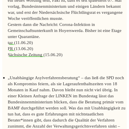
ein nettes Wording sein, Fakt ist, dass es seit spätestens 07. Mai
vorlag, Bundesinnenministerium und einigen Ländern bekannt
war, und erst der Niedersächsische Flüchtlingsrat es vergangene
Woche veröffentlichen musste.
Gestern dann die Nachricht: Corona-Infektion in
Gemeinschaftsunterkunft in Hoyerswerda. Bisher ist eine Etage
unter Quarantäne.
taz
(11.06.20)
FR
(13.06.20)
Sächsische Zeitung
(15.06.20)
„Unabhängige Asylverfahrensberatung“ – das ließ die SPD noch
als Kompromiss feiern, als sie Lageraufenthaltszeiten von 18
Monaten in Kauf nahm. Davon bleibt nun nicht viel übrig. In
einer Kleinen Anfrage der LINKEN im Bundestag lässt das
Bundesinnenministerium blicken, dass die Beratung primär vom
BAMF durchgeführt werden soll. Was das mit Unabhängigkeit zu
tun hat, dass es gute Erfahrungen mit nichtstaatlichen
Berater*innen gibt, dass dadurch die Qualität der Verfahren
zunimmt, die Anzahl der Verwaltungsgerichtsverfahren sinkt –