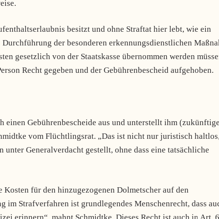
eise.
enthaltserlaubnis besitzt und ohne Straftat hier lebt, wie ein
 die Durchführung der besonderen erkennungsdienstlichen Maßn
sten gesetzlich von der Staatskasse übernommen werden müsse
Person Recht gegeben und der Gebührenbescheid aufgehoben.
ch einen Gebührenbescheide aus und unterstellt ihm (zukünftig
midtke vom Flüchtlingsrat. „Das ist nicht nur juristisch haltlos
 unter Generalverdacht gestellt, ohne dass eine tatsächliche
die Kosten für den hinzugezogenen Dolmetscher auf den
g im Strafverfahren ist grundlegendes Menschenrecht, dass au
zei erinnern“, mahnt Schmidtke. Dieses Recht ist auch in
Art. 