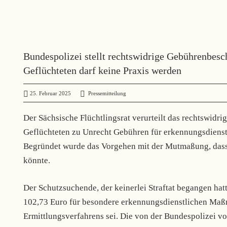
Bundespolizei stellt rechtswidrige Gebührenbesc
Geflüchteten darf keine Praxis werden
25. Februar 2025
administrator
Pressemitteilung
Der Sächsische Flüchtlingsrat verurteilt das rechtswidr
Geflüchteten zu Unrecht Gebühren für erkennungsdiens
Begründet wurde das Vorgehen mit der Mutmaßung, dass d
könnte.
Der Schutzsuchende, der keinerlei Straftat begangen hat
102,73 Euro für besondere erkennungsdienstlichen Maßna
Ermittlungsverfahrens sei. Die von der Bundespolizei