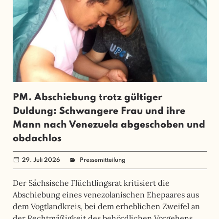
PM. Abschiebung trotz gültiger
Duldung: Schwangere Frau und ihre
Mann nach Venezuela abgeschoben und
obdachlos
29. Juli 2026
SerhiiSvynarets
Pressemitteilung
Der Sächsische Flüchtlingsrat kritisiert die
Abschiebung eines venezolanischen Ehepaares aus
dem Vogtlandkreis, bei dem erheblichen Zweifel an
der Rechtmäßigkeit des behördlichen Vorgehens