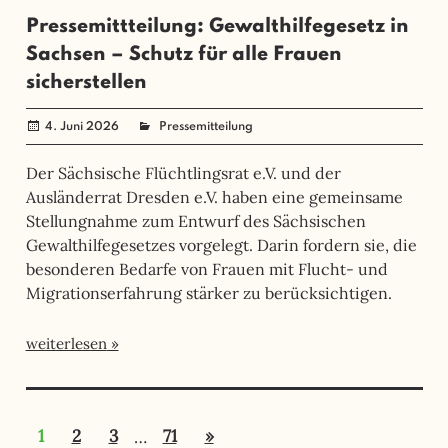
Pressemittteilung: Gewalthilfegesetz in
Sachsen – Schutz für alle Frauen
sicherstellen
4. Juni 2026
angela mueller
Pressemitteilung
Der Sächsische Flüchtlingsrat e.V. und der
Ausländerrat Dresden e.V. haben eine gemeinsame
Stellungnahme zum Entwurf des Sächsischen
Gewalthilfegesetzes vorgelegt. Darin fordern sie, die
besonderen Bedarfe von Frauen mit Flucht- und
Migrationserfahrung stärker zu berücksichtigen.
weiterlesen
Seitennummerierung
Nächste
1
2
3
…
71
»