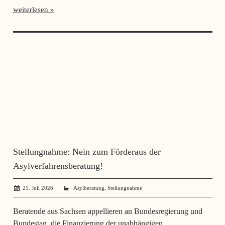
weiterlesen
Stellungnahme: Nein zum Förderaus der
Asylverfahrensberatung!
,
21. Juli 2026
SerhiiSvynarets
Asylberatung
Stellungnahme
Beratende aus Sachsen appellieren an Bundesregierung und
Bundestag, die Finanzierung der unabhängigen