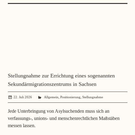
Stellungnahme zur Errichtung eines sogenannten
Sekundärmigrationszentrums in Sachsen
,
,
22. Juli 2026
SerhiiSvynarets
Allgemein
Positionierung
Stellungnahme
Jede Unterbringung von Asylsuchenden muss sich an
verfassungs-, unions- und menschenrechtlichen Maßstäben
messen lassen.