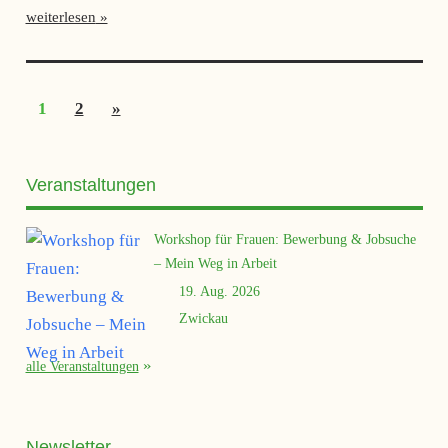
weiterlesen
Seitennummerierung
Nächste
1
2
»
der
Beiträge
Beiträge
Veranstaltungen
Workshop für Frauen: Bewerbung & Jobsuche
– Mein Weg in Arbeit
19. Aug. 2026
Zwickau
alle Veranstaltungen
Newsletter