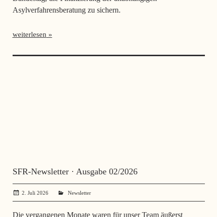
Asylverfahrensberatung zu sichern.
weiterlesen
SFR-Newsletter · Ausgabe 02/2026
2. Juli 2026
SerhiiSvynarets
Newsletter
Die vergangenen Monate waren für unser Team äußerst