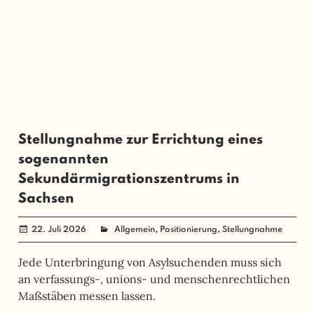
Stellungnahme zur Errichtung eines
sogenannten
Sekundärmigrationszentrums in
Sachsen
,
,
22. Juli 2026
SerhiiSvynarets
Allgemein
Positionierung
Stellungnahme
Jede Unterbringung von Asylsuchenden muss sich
an verfassungs-, unions- und menschenrechtlichen
Maßstäben messen lassen.