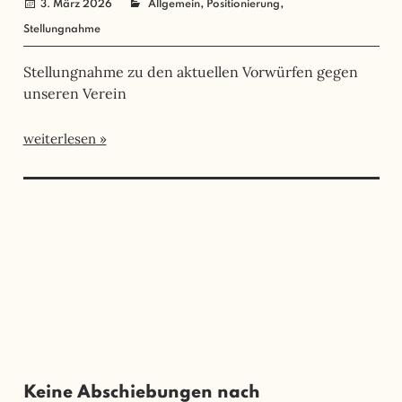
,
,
3. März 2026
angela mueller
Allgemein
Positionierung
Stellungnahme
Stellungnahme zu den aktuellen Vorwürfen gegen
unseren Verein
weiterlesen
Keine Abschiebungen nach