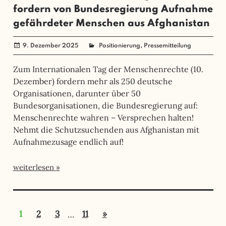
fordern von Bundesregierung Aufnahme
gefährdeter Menschen aus Afghanistan
,
9. Dezember 2025
administrator
Positionierung
Pressemitteilung
Zum Internationalen Tag der Menschenrechte (10.
Dezember) fordern mehr als 250 deutsche
Organisationen, darunter über 50
Bundesorganisationen, die Bundesregierung auf:
Menschenrechte wahren – Versprechen halten!
Nehmt die Schutzsuchenden aus Afghanistan mit
Aufnahmezusage endlich auf!
weiterlesen
Seitennummerierung
Nächste
1
2
3
…
11
»
der