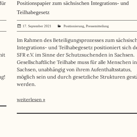
für
Positionspapier zum sächsischen Integrations- und
Teilhabegesetz
,
17. September 2021
administrator
Positionierung
Pressemitteilung
Im Rahmen des Beteiligungsprozesses zum sächsisc
Integrations- und Teilhabegesetz positioniert sich d
mit
SFR e.V. im Sinne der Schutzsuchenden in Sachsen.
Gesellschaftliche Teilhabe muss für alle Menschen in
Sachsen, unabhängig von ihrem Aufenthaltsstatus,
ug!
möglich sein und durch gesetzliche Strukturen gest
werden.
weiterlesen