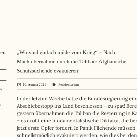
men
„Wir sind einfach müde vom Krieg“ – Nach
Machtübernahme durch die Taliban: Afghanische
Schutzsuchende evakuieren!
16. August 2021
administrator
Positionierung
e
In der letzten Woche hatte die Bundesregierung ei
e
Abschiebestopp ins Land beschlossen – zu spät! Bere
gestern übernahmen die Taliban die Regierung in K
– es droht eine fundamentalistische Diktatur, die ber
jetzt erste Opfer fordert. In Panik Fliehende müssen
schnellstmöglich evakuiert werden, wie dies bei den