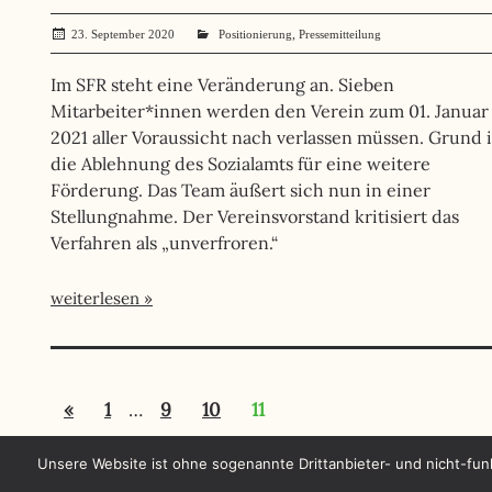
,
23. September 2020
administrator
Positionierung
Pressemitteilung
Im SFR steht eine Veränderung an. Sieben
Mitarbeiter*innen werden den Verein zum 01. Januar
2021 aller Voraussicht nach verlassen müssen. Grund i
die Ablehnung des Sozialamts für eine weitere
Förderung. Das Team äußert sich nun in einer
Stellungnahme. Der Vereinsvorstand kritisiert das
Verfahren als „unverfroren.“
weiterlesen
Seitennummerierung
Vorherige
«
1
…
9
10
11
der
Beiträge
Beiträge
Unsere Website ist ohne sogenannte Drittanbieter- und nicht-fun