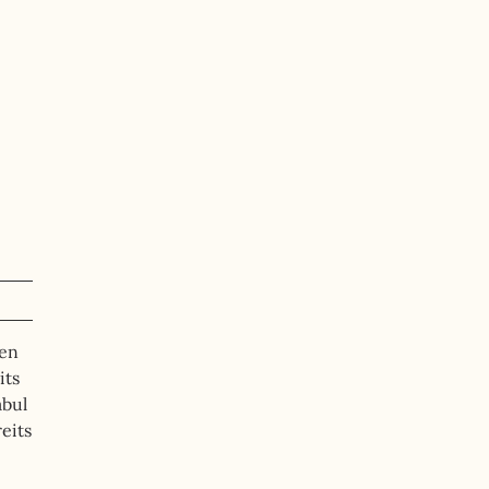
nen
its
abul
eits