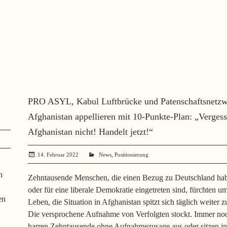
PRO ASYL, Kabul Luftbrücke und Patenschaftsnetz
Afghanistan appellieren mit 10-Punkte-Plan: „Vergess
Afghanistan nicht! Handelt jetzt!“
,
14. Februar 2022
administrator
News
Positionierung
n
Zehntausende Menschen, die einen Bezug zu Deutschland ha
oder für eine liberale Demokratie eingetreten sind, fürchten um
en
Leben, die Situation in Afghanistan spitzt sich täglich weiter z
Die versprochene Aufnahme von Verfolgten stockt. Immer no
harren Zehntausende ohne Aufnahmezusage aus oder sitzen in