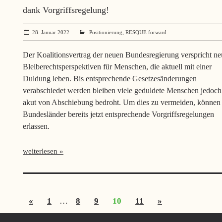
dank Vorgriffsregelung!
,
28. Januar 2022
administrator
Positionierung
RESQUE forward
Der Koalitionsvertrag der neuen Bundesregierung verspricht ne
Bleiberechtsperspektiven für Menschen, die aktuell mit einer
Duldung leben. Bis entsprechende Gesetzesänderungen
verabschiedet werden bleiben viele geduldete Menschen jedoch
akut von Abschiebung bedroht. Um dies zu vermeiden, können 
Bundesländer bereits jetzt entsprechende Vorgriffsregelungen
erlassen.
weiterlesen
Seitennummerierung
Vorherige
Nächste
«
1
…
8
9
10
11
»
der
Beiträge
Beiträge