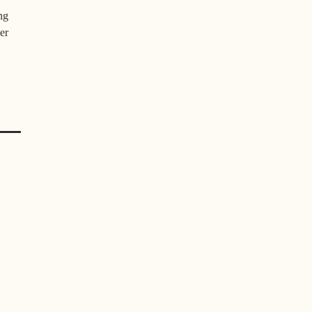
ng
er