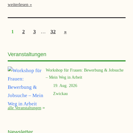
weiterlesen
Seitennummerierung
Nächste
1
2
3
…
32
»
der
Beiträge
Beiträge
Veranstaltungen
Workshop für Frauen: Bewerbung & Jobsuche
– Mein Weg in Arbeit
19. Aug. 2026
Zwickau
alle Veranstaltungen
Newsletter