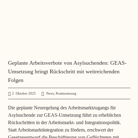
Geplante Arbeitsverbote von Asylsuchenden: GEAS-
Umsetzung bringt Rückschritt mit weitreichenden
Folgen
,
2. Oktober 2025
administrator
News
Positionierung
Die geplante Neuregelung des Arbeitsmarktzugangs für
Asylsuchende zur GEAS-Umsetzung führt zu erheblichen
Rückschritten in der Arbeitsmarkt- und Integrationspolitik.
Statt Arbeitsmarktintegration zu fördern, erschwert der
Gesetzesentwurf die Beschäftigung von Geflüchteten mit