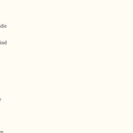
 die
r
sind
e
im