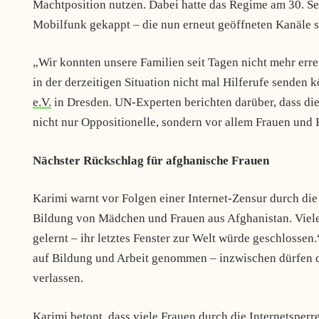
Machtposition nutzen. Dabei hatte das Regime am 30. S
Mobilfunk gekappt – die nun erneut geöffneten Kanäle sin
„Wir konnten unsere Familien seit Tagen nicht mehr errei
in der derzeitigen Situation nicht mal Hilferufe senden 
e.V.
in Dresden. UN-Experten berichten darüber, dass di
nicht nur Oppositionelle, sondern vor allem Frauen und H
Nächster Rückschlag für afghanische Frauen
Karimi warnt vor Folgen einer Internet-Zensur durch die
Bildung von Mädchen und Frauen aus Afghanistan. Viel
gelernt – ihr letztes Fenster zur Welt würde geschlosse
auf Bildung und Arbeit genommen – inzwischen dürfen d
verlassen.
Karimi betont, dass viele Frauen durch die Internetsperr