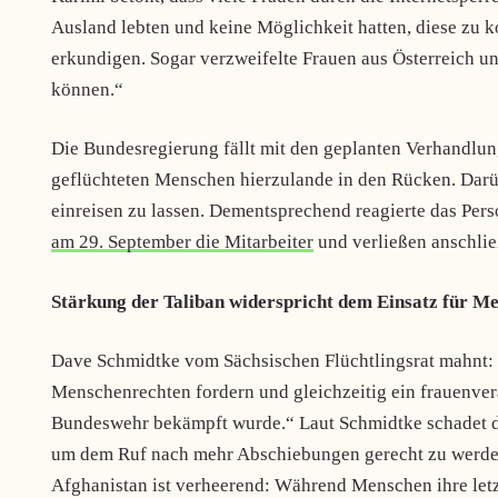
Ausland lebten und keine Möglichkeit hatten, diese zu ko
erkundigen. Sogar verzweifelte Frauen aus Österreich un
können.“
Die Bundesregierung fällt mit den geplanten Verhandlun
geflüchteten Menschen hierzulande in den Rücken. Darüb
einreisen zu lassen. Dementsprechend reagierte das Per
am 29. September die Mitarbeiter
und verließen anschli
Stärkung der Taliban widerspricht dem Einsatz für M
Dave Schmidtke vom Sächsischen Flüchtlingsrat mahnt:
Menschenrechten fordern und gleichzeitig ein frauenver
Bundeswehr bekämpft wurde.“ Laut Schmidtke schadet di
um dem Ruf nach mehr Abschiebungen gerecht zu werden –
Afghanistan ist verheerend: Während Menschen ihre letzt