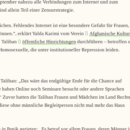
eptember nahezu alle Verbindungen zum Internet und zum
d allein Teil einer Zensurstrategie.
chen. Fehlendes Internet ist eine besondere Gefahr für Frauen,
können.“, erklärt Yalda Karimi vom Verein
Afghanische Kultu
e Taliban
öffentliche Hinrichtungen
durchführen – betroffen 
omosexuelle, die unter institutioneller Repression leiden.
 Taliban: „Das wäre das endgültige Ende für die Chance auf
e haben Online noch Seminare besucht oder andere Sprachen
n.“ Zuvor hatten die Taliban Frauen und Mädchen im Land Recht
iese ohne männliche Begleitperson nicht mal mehr das Haus
e in Panik gerieten: „Es betraf vor allem Frauen, deren Männer 