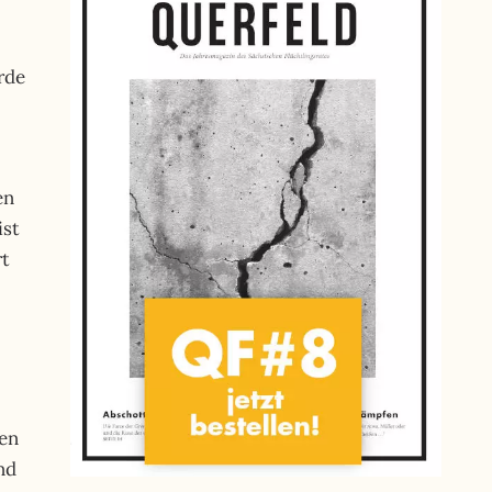
ürde
en
ist
rt
hen
nd