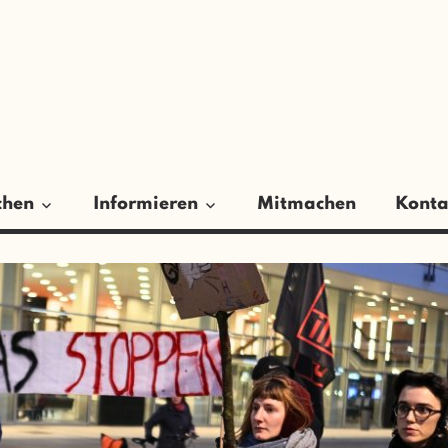
ER
GSRAT
chen
Informieren
Mitmachen
Konta