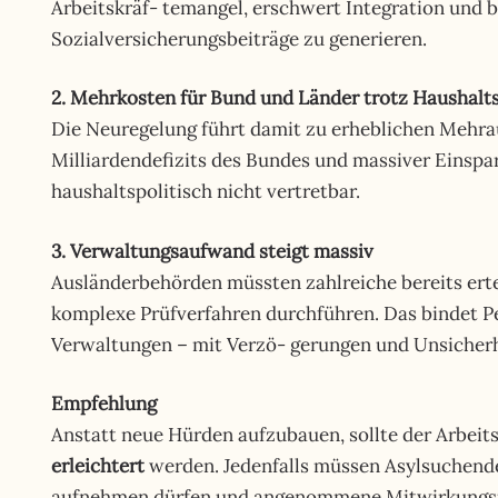
Arbeitskräf- temangel, erschwert Integration und b
Sozialversicherungsbeiträge zu generieren.
2. Mehrkosten für Bund und Länder trotz Haushalts
Die Neuregelung führt damit zu erheblichen Mehrau
Milliardendefizits des Bundes und massiver Einsparu
haushaltspolitisch nicht vertretbar.
3. Verwaltungsaufwand steigt massiv
Ausländerbehörden müssten zahlreiche bereits erte
komplexe Prüfverfahren durchführen. Das bindet P
Verwaltungen – mit Verzö- gerungen und Unsicher
Empfehlung
Anstatt neue Hürden aufzubauen, sollte der Arbei
erleichtert
werden. Jedenfalls müssen Asylsuchende
aufnehmen dürfen und angenommene Mitwirkungspfl