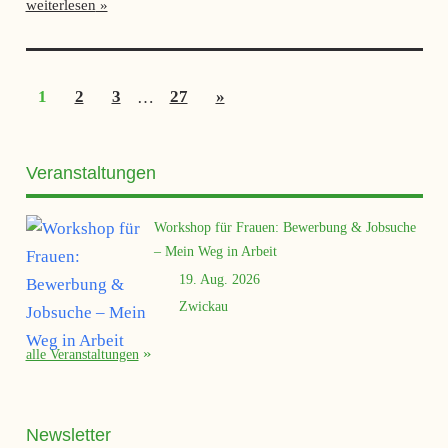
weiterlesen
Seitennummerierung
Nächste
1
2
3
…
27
»
der
Beiträge
Beiträge
Veranstaltungen
Workshop für Frauen: Bewerbung & Jobsuche
– Mein Weg in Arbeit
19. Aug. 2026
Zwickau
alle Veranstaltungen
Newsletter