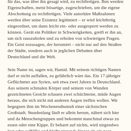
für das, was über ihn gesagt wird, zu rechtfertigen. Ihm werden
Eigenschaften, meist bösartige, zugeschrieben, um die eigene
Abschottung zu rechtfertigen. Viele autoritäre Maßnahmen
werden über seine Existenz legitimiert – er wird leichtfertig
eingeordnet, um dann leicht ein- oder ausgesperrt werden zu
können. Gerät ein Politiker in Schwierigkeiten, greift er ihn an,
um sich rauszuholen und zu erholen von schwierigen Fragen.
Ein Geist sozusagen, der herumirrt – nicht nur auf den Straßen
der Städte, sondern auch in jeglichen Debatten über
Deutschland und die Welt.
Sein Name ist, sagen wir, Hamid. Mit seinem richtigen Namen
darf er nicht auffallen, zu gefährlich wäre das. Ein 17-jähriger
Geflüchteter aus Syrien, seit etwa zwei Jahren in Deutschland.
Aus seinem schmalen Körper und seinem von Wunden
gezeichneten Gesicht schauen zwei schüchterne, müde Augen
heraus, die sich nicht mit anderen Augen treffen wollen. Wir
begegnen ihm im Wochenendtumult einer sächsischen
Großstadt. Stundenlang läuft er allein herum, nähert sich hier
und da Menschengruppen und bekommt manchmal etwas zu
essen oder eine Kippe. Er beharrt auf nichts, wird nirgendwo
laut oder auffällig und bleibt nirgends länger als ein paar