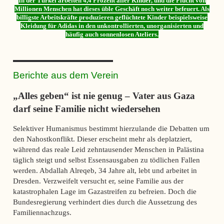
In der Türkei arbeiten 4,4 Prozent aller Kinder, und die Flucht von
Millionen Menschen hat dieses üble Geschäft noch weiter befeuert. Als
billigste Arbeitskräfte produzieren geflüchtete Kinder beispielsweise
Kleidung für Adidas in den unkontrollierten, unorganisierten und
häufig auch sonnenlosen Ateliers.
Berichte aus dem Verein
„Alles geben“ ist nie genug – Vater aus Gaza
darf seine Familie nicht wiedersehen
Selektiver Humanismus bestimmt hierzulande die Debatten um
den Nahostkonflikt. Dieser erscheint mehr als deplatziert,
während das reale Leid zehntausender Menschen in Palästina
täglich steigt und selbst Essensausgaben zu tödlichen Fallen
werden. Abdallah Alreqeb, 34 Jahre alt, lebt und arbeitet in
Dresden. Verzweifelt versucht er, seine Familie aus der
katastrophalen Lage im Gazastreifen zu befreien. Doch die
Bundesregierung verhindert dies durch die Aussetzung des
Familiennachzugs.