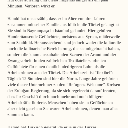
Minuten. Verloren wirkt er.
Hamid hat uns erzählt, dass er im Alter von drei Jahren
zusammen mit seiner Familie aus Idlib in die Türkei gelangt ist.
Sie sind in Bayrampaşa in Istanbul gelandet. Hier gehören
Hunderttausende Geflüchtete, meistens aus Syrien, mittlerweile
zum Stadtbild. Herausstechend sind jedoch weder die kulturelle
noch die kulinarische Bereicherung, die sie mitgebracht haben,
sondern die kaum auszuhaltenden Szenen der Armut und der
Zwangsarbeit. In den zahlreichen Textilateliers arbeiten
Geflüchtete für einen deutlich niedrigeren Lohn als die
Arbeiter:innen aus der Türkei. Die Arbeitszeit ist “flexibel”:
Täglich 12 Stunden sind hier die Norm. Lange Jahre gehörten
viele dieser Unternehmer zu den “Refugees-Welcome”-Kreisen
der Erdoğan-Regierung, da sie sich regelrecht darauf freuten,
dass ihr Geschäft durch noch mehr und noch billigere
Arbeitskräfte florierte. Menschen haben sie in Geflüchteten
aber nicht gesehen: Sie waren Arbeiter:innen, denen man alles
zumuten kann.
Hamid hat Türkisch gelernt, da er ja in der Türkei