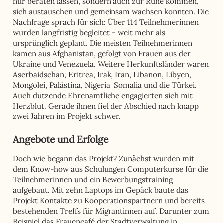
nur beraten lassen, sondern auch zur Ruhe kommen,
sich austauschen und gemeinsam wachsen konnten. Die
Nachfrage sprach für sich: Über 114 Teilnehmerinnen
wurden langfristig begleitet – weit mehr als
ursprünglich geplant. Die meisten Teilnehmerinnen
kamen aus Afghanistan, gefolgt von Frauen aus der
Ukraine und Venezuela. Weitere Herkunftsländer waren
Aserbaidschan, Eritrea, Irak, Iran, Libanon, Libyen,
Mongolei, Palästina, Nigeria, Somalia und die Türkei.
Auch dutzende Ehrenamtliche engagierten sich mit
Herzblut. Gerade ihnen fiel der Abschied nach knapp
zwei Jahren im Projekt schwer.
Angebote und Erfolge
Doch wie begann das Projekt? Zunächst wurden mit
dem Know-how aus Schulungen Computerkurse für die
Teilnehmerinnen und ein Bewerbungstraining
aufgebaut. Mit zehn Laptops im Gepäck baute das
Projekt Kontakte zu Kooperationspartnern und bereits
bestehenden Treffs für Migrantinnen auf. Darunter zum
Beispiel das Frauencafé der Stadtverwaltung in