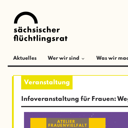
Zum
SÄCHSISCH
Inhalt
springen
FLÜCHTLIN
Aktuelles
Wer wir sind
Was wir ma
Infoveranstaltung für Frauen: W