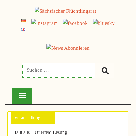
Zum
jetzt spenden
Inhalt
SÄCHSISCHER
springen
FLÜCHTLINGSRAT
– fällt aus – Querfeld Lesung