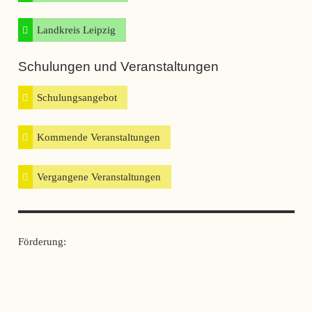
Landkreis Leipzig
Schulungen und Veranstaltungen
Schulungsangebot
Kommende Veranstaltungen
Vergangene Veranstaltungen
Wege aus der Duldung
Förderung:
23. Oktober 2025
16:00 - 18:00
Internationales Begegnungszentrum, AG Asylsuchende