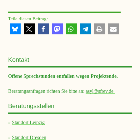
Meine Rechte. Meine Perspektiven
Veranstaltung
Teile diesen Beitrag:
Ausgebucht - Fachtag „Das Aufenthaltsgesetz aus feministischer
Perspektive betrachtet“
1. Oktober 2025
9:00 - 17:00
Kontakt
Riesa Efau
Fachtag
Meine Rechte. Meine Perspektiven
Offene Sprechstunden entfallen wegen Projektende.
Beratungsanfragen richten Sie bitte an:
asyl@sfrev.de
Aufenthaltsverfestigung für Menschen mit Aufenthaltserlaubnis
Umgang mit Behörden: Worauf sollte man achten?
Beratungsstellen
25. September 2025
13:00 - 15:00
»
Standort Leipzig
Willkommen in Bautzen
»
Standort Dresden
Meine Rechte. Meine Perspektiven
Veranstaltung