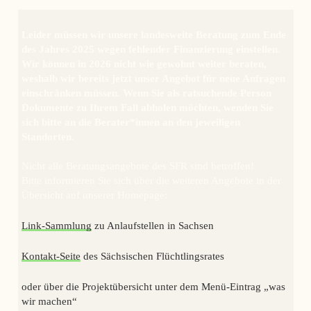
Leider müssen wir unsere landesweite Beratung zum Ende
des Jahres 2025 wegen fehlender Finanzierung einstellen.
Wir können in 2026 nicht wie gewohnt weiter beraten,
weshalb wir bereits jetzt unser Angebot für neue Anfragen
einschränken müssen. Wenn Sie als ratsuchende Person
Dokumente zu Ihrem Fall abholen möchten, wenden Sie
sich bitte an die Berater*innen an den jeweiligen
Standorten.
Nicht alle Beratungsangebote des SFR sind betroffen!
Bitte informieren Sie sich über die weiteren Angebote in der
Übersicht auf unserer Homepage:
Link-Sammlung
zu Anlaufstellen in Sachsen
Kontakt-Seite
des Sächsischen Flüchtlingsrates
oder über die Projektübersicht unter dem Menü-Eintrag „was
wir machen“