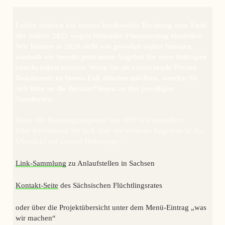
Leider müssen wir unsere landesweite Beratung zum Ende
des Jahres 2025 wegen fehlender Finanzierung einstellen.
Wir können in 2026 nicht wie gewohnt weiter beraten,
weshalb wir bereits jetzt unser Angebot für neue Anfragen
einschränken müssen. Wenn Sie als ratsuchende Person
Dokumente zu Ihrem Fall abholen möchten, wenden Sie
sich bitte an die Berater*innen an den jeweiligen
Standorten.
Nicht alle Beratungsangebote des SFR sind betroffen!
Bitte informieren Sie sich über die weiteren Angebote in der
Übersicht auf unserer Homepage:
Link-Sammlung
zu Anlaufstellen in Sachsen
Kontakt-Seite
des Sächsischen Flüchtlingsrates
oder über die Projektübersicht unter dem Menü-Eintrag „was
wir machen“