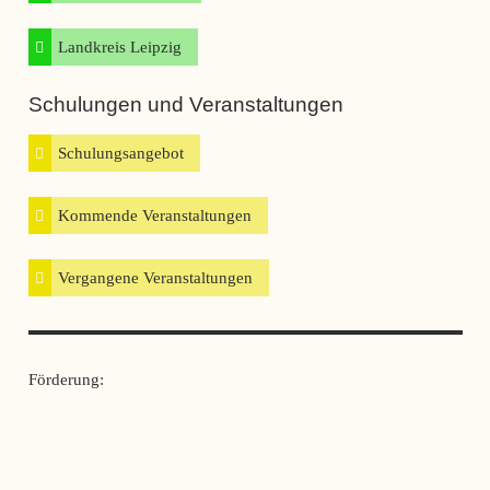
Landkreis Leipzig
Schulungen und Veranstaltungen
Schulungsangebot
Kommende Veranstaltungen
Vergangene Veranstaltungen
Aufenthaltsverfestigung für Menschen mit Aufenthaltserlaubnis
Förderung:
14. August 2025
16:00 - 18:00
Club Passage