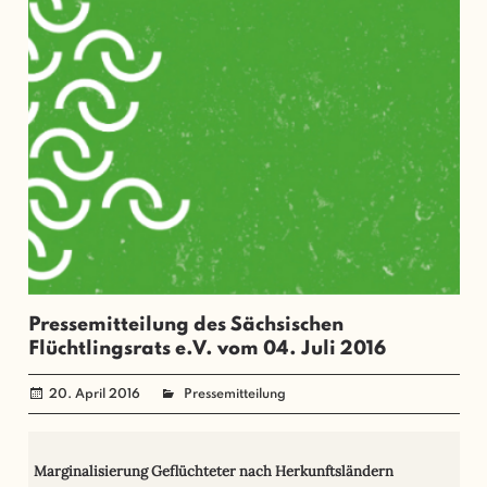
Pressemitteilung des Sächsischen
Flüchtlingsrats e.V. vom 04. Juli 2016
20. April 2016
administrator
Pressemitteilung
Marginalisierung Geflüchteter nach Herkunftsländern