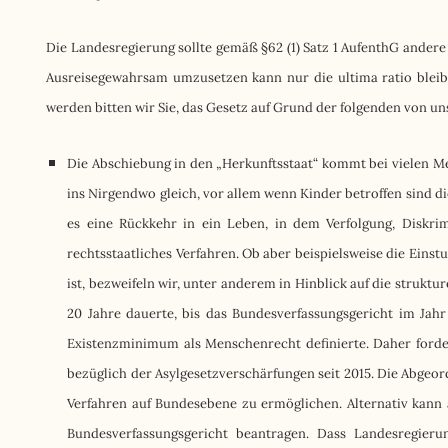
Die Landesregierung sollte gemäß §62 (1) Satz 1 AufenthG ander
Ausreisegewahrsam umzusetzen kann nur die ultima ratio bleibe
werden bitten wir Sie, das Gesetz auf Grund der folgenden von u
Die Abschiebung in den „Herkunftsstaat“ kommt bei vielen Men
ins Nirgendwo gleich, vor allem wenn Kinder betroffen sind d
es eine Rückkehr in ein Leben, in dem Verfolgung, Diskr
rechtsstaatliches Verfahren. Ob aber beispielsweise die Eins
ist, bezweifeln wir, unter anderem in Hinblick auf die strukt
20 Jahre dauerte, bis das Bundesverfassungsgericht im Jahr
Existenzminimum als Menschenrecht definierte. Daher forder
bezüglich der Asylgesetzverschärfungen seit 2015. Die Abgeor
Verfahren auf Bundesebene zu ermöglichen. Alternativ kann
Bundesverfassungsgericht beantragen. Dass Landesregieru