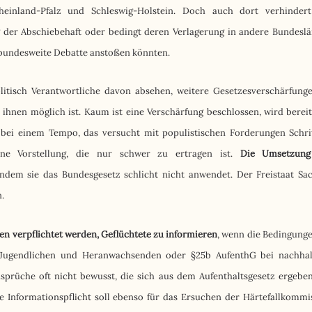
Rheinland-Pfalz und Schleswig-Holstein. Doch auch dort verhinder
 der Abschiebehaft oder bedingt deren Verlagerung in andere Bundeslä
 bundesweite Debatte anstoßen könnten.
politisch Verantwortliche davon absehen, weitere Gesetzesverschärfung
ihnen möglich ist. Kaum ist eine Verschärfung beschlossen, wird bereit
e bei einem Tempo, das versucht mit populistischen Forderungen Schri
ine Vorstellung, die nur schwer zu ertragen ist.
Die Umsetzung
ndem sie das Bundesgesetz schlicht nicht anwendet. Der Freistaat Sa
.
n verpflichtet werden, Geflüchtete zu informieren
, wenn die Bedingunge
n Jugendlichen und Heranwachsenden oder §25b AufenthG bei nachhal
ansprüche oft nicht bewusst, die sich aus dem Aufenthaltsgesetz ergeben
e Informationspflicht soll ebenso für das Ersuchen der Härtefallkommi