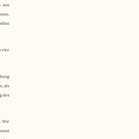
h aus
nnen.
ellen
 vier
ebung
, als
g des
. Wir
kennt