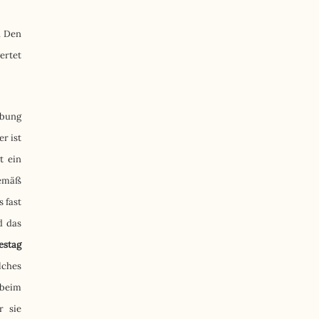
. Den
ertet
ebung
r ist
t ein
gemäß
 fast
d das
estag
lches
 beim
r sie