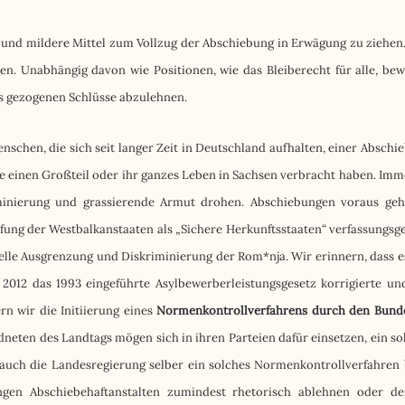
e und mildere Mittel zum Vollzug der Abschiebung in Erwägung zu ziehen
n. Unabhängig davon wie Positionen, wie das Bleiberecht für alle, bew
ns gezogenen Schlüsse abzulehnen.
schen, die sich seit langer Zeit in Deutschland aufhalten, einer Abschi
ie einen Großteil oder ihr ganzes Leben in Sachsen verbracht haben. Imme
iminierung und grassierende Armut drohen. Abschiebungen voraus geh
tufung der Westbalkanstaaten als „Sichere Herkunftsstaaten“ verfassungs
urelle Ausgrenzung und Diskriminierung der Rom*nja. Wir erinnern, dass es
 2012 das 1993 eingeführte Asylbewerberleistungsgesetz korrigierte un
n wir die Initiierung eines
Normenkontrollverfahrens durch den Bund
dneten des Landtags mögen sich in ihren Parteien dafür einsetzen, ein so
 auch die Landesregierung selber ein solches Normenkontrollverfahren
ngen Abschiebehaftanstalten zumindest rhetorisch ablehnen oder de