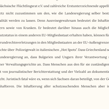
hsische Flüchtlingsrat e.V. und zahlreiche Erstunterzeichnende appell
etz nicht zuzustimmen um den, wie die Landesregierung selber bestä
lität werden zu lassen. Denn Ausreisegewahrsam bedeutet die Inhafti
rn sowie von Kranken. Er bedeutet darüber hinaus auch die Möglich
hutzstatus in einem anderen EU-Mitgliedsstaat erhalten haben, können fü
 Grundrechtsverletzungen in den Mitgliedsstaaten an der EU-Außengrenze 
ichte über Polizeigewalt in italienischen „Hot Spots“. Dass Griechenland s
ndesregierung an, dass Bulgarien und Ungarn ihrer Verantwortung 
er Verwaltungsgerichte an. Dass Menschen aus den für sie zuständige
ht von journalistischer Berichterstattung und der Vielzahl an dokumenti
t. Juristisch fatal wäre es, wenn sich Sachsen daran beteiligt, von der G
nhaftieren. Die Inhaftierung aller schutzsuchenden Menschen aber i