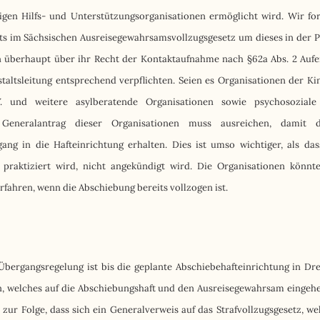
igen Hilfs- und Unterstützungsorganisationen ermöglicht wird. Wir fo
ts im Sächsischen Ausreisegewahrsamsvollzugsgesetz um dieses in der P
n überhaupt über ihr Recht der Kontaktaufnahme nach §62a Abs. 2 Auf
taltsleitung entsprechend verpflichten. Seien es Organisationen der Ki
.V. und weitere asylberatende Organisationen sowie psychosozial
 Generalantrag dieser Organisationen muss ausreichen, damit 
ang in die Hafteinrichtung erhalten. Dies ist umso wichtiger, als das
praktiziert wird, nicht angekündigt wird. Die Organisationen könnt
rfahren, wenn die Abschiebung bereits vollzogen ist.
 Übergangsregelung ist bis die geplante Abschiebehafteinrichtung in Dr
rden, welches auf die Abschiebungshaft und den Ausreisegewahrsam eingeh
 zur Folge, dass sich ein Generalverweis auf das Strafvollzugsgesetz, we