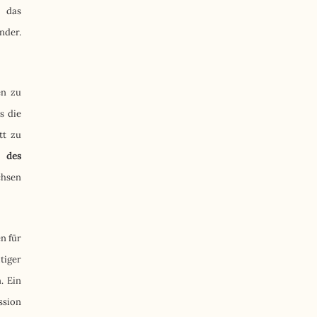
t das
nder.
en zu
s die
tt zu
 des
chsen
n für
tiger
. Ein
ssion