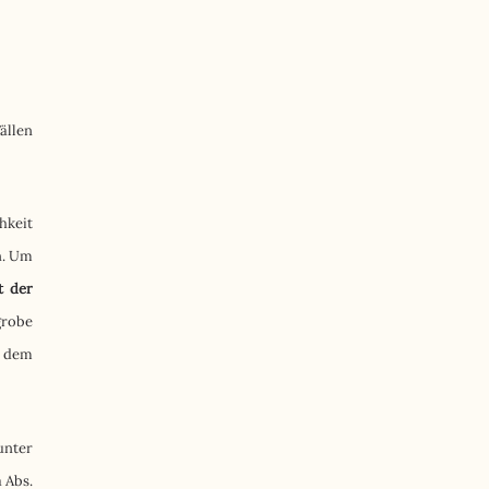
ällen
hkeit
n. Um
t der
grobe
s dem
nter
 Abs.