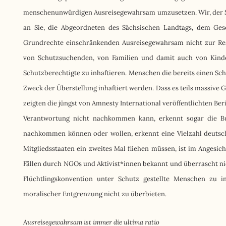
menschenunwürdigen Ausreisegewahrsam umzusetzen. Wir, der Säc
an Sie, die Abgeordneten des Sächsischen Landtags, dem Ges
Grundrechte einschränkenden Ausreisegewahrsam nicht zur Rea
von Schutzsuchenden, von Familien und damit auch von Kinde
Schutzberechtigte zu inhaftieren. Menschen die bereits einen Sc
Zweck der Überstellung inhaftiert werden. Dass es teils massive
zeigten die jüngst von Amnesty International veröffentlichten Ber
Verantwortung nicht nachkommen kann, erkennt sogar die Bu
nachkommen können oder wollen, erkennt eine Vielzahl deutsch
Mitgliedsstaaten ein zweites Mal fliehen müssen, ist im Angesic
Fällen durch NGOs und Aktivist*innen bekannt und überrascht nich
Flüchtlingskonvention unter Schutz gestellte Menschen zu i
moralischer Entgrenzung nicht zu überbieten.
Ausreisegewahrsam ist immer die ultima ratio