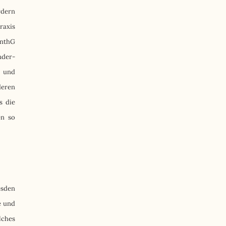
rdern
raxis
enthG
nder-
e und
deren
s die
en so
esden
e und
lches