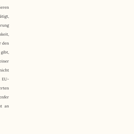
ieren
tigt,
erung
keit,
r den
gibt,
einer
nicht
n EU-
erten
enfer
st an