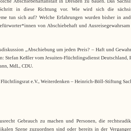
olche Abschiebehaftanstalt in Dresden zu bauen. Das Sächsi
Schritt in diese Richtung vor. Wie wird sich die sächsi
eme tun sich auf? Welche Erfahrungen wurden bisher in and
efürworter*innen von Abschiebehaft und Ausreisegewahrsam 
msdiskussion „Abschiebung um jeden Preis? – Haft und Gewah
n: Stefan Keßler vom Jesuiten-Flüchtlingsdienst Deutschland, 
mann, MdL, CDU.
 Flüchtlingsrat e.V., Weiterdenken – Heinrich-Böll-Stiftung Sa
ausrecht Gebrauch zu machen und Personen, die rechtsradik
dikalen Szene zuzuordnen sind oder bereits in der Vergangen