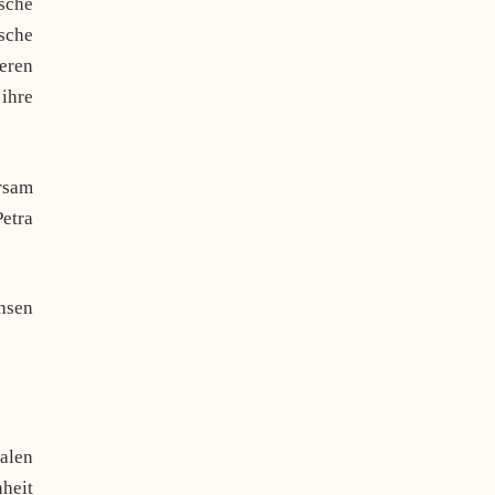
sche
sche
eren
ihre
rsam
Petra
chsen
alen
heit