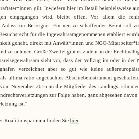
aftäter*innen gilt. Inwiefern hier im Detail beispielsweise au
igen eingegangen wird, bleibt offen. Vor allem die fehl
t Anlass zur Besorgnis. Ein neu zu schaffender Beirat soll z
n Besuchsrecht für die Ingewahrsamgenommenen etabliert wurde
ichkeit gehabt, direkt mit Anwält*innen und NGO-Mitarbeiter*
ied zu nehmen. Große Zweifel gibt es zudem an der Rechtmäßig
sreisegewahrsam sieht vor, dass der Vollzug im oder in der 
ughafen verzeichnet aber so gut wie keine außereuropäis
als ultima ratio angedachtes Abschiebeinstrument geschaffen.
 vom November 2016 an die Mitglieder des Landtags: stimmen
rundrechtsverletzungen zur Folge haben, ganz abgesehen davon
letzung ist.“
 Koalitionsparteien finden Sie
hier
.