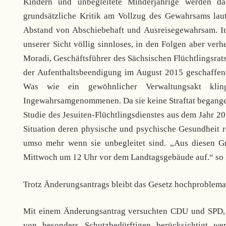
Kindern und unbegleitete Minderjährige werden da
grundsätzliche Kritik am Vollzug des Gewahrsams laut
Abstand von Abschiebehaft und Ausreisegewahrsam. In 
unserer Sicht völlig sinnloses, in den Folgen aber ver
Moradi, Geschäftsführer des Sächsischen Flüchtlingsra
der Aufenthaltsbeendigung im August 2015 geschaffene
Was wie ein gewöhnlicher Verwaltungsakt klin
Ingewahrsamgenommenen. Da sie keine Straftat begangen h
Studie des Jesuiten-Flüchtlingsdienstes aus dem Jahr 20
Situation deren physische und psychische Gesundheit re
umso mehr wenn sie unbegleitet sind. „Aus diesen 
Mittwoch um 12 Uhr vor dem Landtagsgebäude auf.“ so
Trotz Änderungsantrags bleibt das Gesetz hochproblema
Mit einem Änderungsantrag versuchten CDU und SPD, 
von besonders Schutzbedürftigen berücksichtigt we