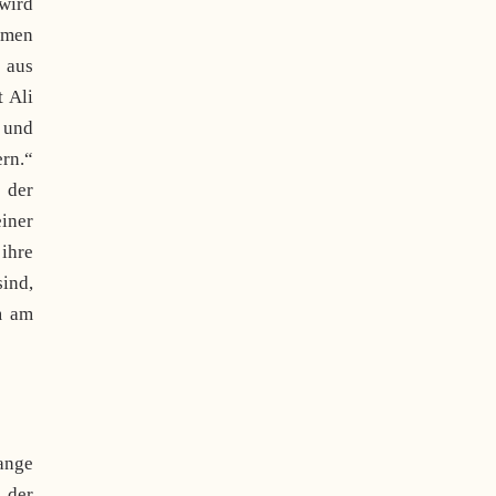
wird
hmen
 aus
t Ali
s und
rn.“
 der
einer
 ihre
sind,
m am
ange
 der