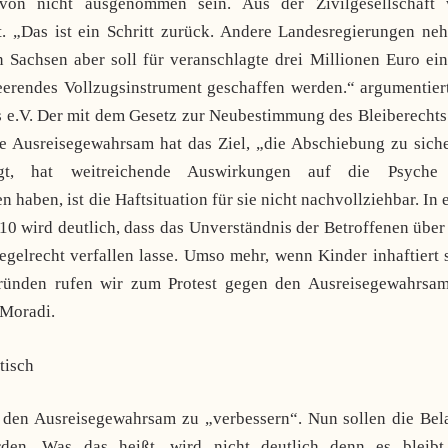
von nicht ausgenommen sein. Aus der Zivilgesellschaft 
. „Das ist ein Schritt zurück. Andere Landesregierungen ne
Sachsen aber soll für veranschlagte drei Millionen Euro ein
heerendes Vollzugsinstrument geschaffen werden.“ argumentier
ts e.V. Der mit dem Gesetz zur Neubestimmung des Bleiberecht
 Ausreisegewahrsam hat das Ziel, „die Abschiebung zu siche
gt, hat weitreichende Auswirkungen auf die Psyche
aben, ist die Haftsituation für sie nicht nachvollziehbar. In 
10 wird deutlich, dass das Unverständnis der Betroffenen über
gelrecht verfallen lasse. Umso mehr, wenn Kinder inhaftiert 
Gründen rufen wir zum Protest gegen den Ausreisegewahrsa
 Moradi.
tisch
den Ausreisegewahrsam zu „verbessern“. Nun sollen die Bel
rden. Was das heißt, wird nicht deutlich denn es bleibt