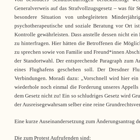
Generalverweis auf das Strafvollzugsgesetz – was für Str
besondere Situation von unbegleiteten Minderjähr
psychotherapeutische und soziale Beratung vor Ort is
Kontrolle gewährleisten. Dass anstelle dessen nicht ei
zu hinterfragen. Hier hätten die Betroffenen die Mögl
zu sprechen sowie von Familie und Freund*innen Absch
der Standortwahl. Der entsprechende Paragraph zum Au
eines Flughafens geschehen soll. Der Dresdner Fl
Verbindungen. Moradi dazu: „Vorschnell wird hier ein 
wiederhole noch einmal die Forderung unseres Appells
dem Gesetz nicht zu! Ein so schludriges Gesetz wird G
der Ausreisegewahrsam selber eine reine Grundrechtsver
Eine kurze Auseinandersetzung zum Änderungsantrag der
Die zum Protest Aufrufenden sind: