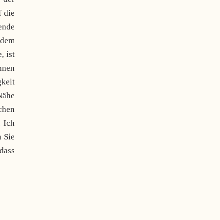
f die
ende
udem
, ist
innen
keit
Nähe
chen
 Ich
 Sie
 dass