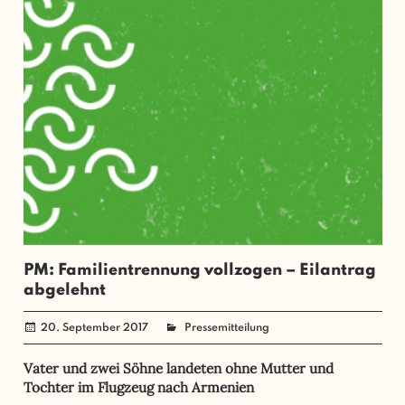
PM: Familientrennung vollzogen – Eilantrag
abgelehnt
20. September 2017
administrator
Pressemitteilung
Vater und zwei Söhne landeten ohne Mutter und
Tochter im Flugzeug nach Armenien