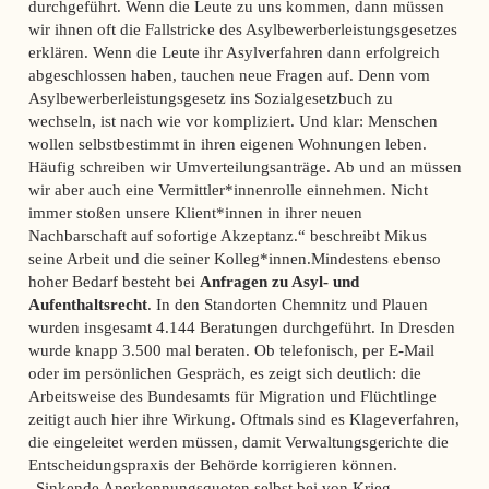
durchgeführt. Wenn die Leute zu uns kommen, dann müssen
wir ihnen oft die Fallstricke des Asylbewerberleistungsgesetzes
erklären. Wenn die Leute ihr Asylverfahren dann erfolgreich
abgeschlossen haben, tauchen neue Fragen auf. Denn vom
Asylbewerberleistungsgesetz ins Sozialgesetzbuch zu
wechseln, ist nach wie vor kompliziert. Und klar: Menschen
wollen selbstbestimmt in ihren eigenen Wohnungen leben.
Häufig schreiben wir Umverteilungsanträge. Ab und an müssen
wir aber auch eine Vermittler*innenrolle einnehmen. Nicht
immer stoßen unsere Klient*innen in ihrer neuen
Nachbarschaft auf sofortige Akzeptanz.“ beschreibt Mikus
seine Arbeit und die seiner Kolleg*innen.Mindestens ebenso
hoher Bedarf besteht bei
Anfragen zu Asyl- und
Aufenthaltsrecht
. In den Standorten Chemnitz und Plauen
wurden insgesamt 4.144 Beratungen durchgeführt. In Dresden
wurde knapp 3.500 mal beraten. Ob telefonisch, per E-Mail
oder im persönlichen Gespräch, es zeigt sich deutlich: die
Arbeitsweise des Bundesamts für Migration und Flüchtlinge
zeitigt auch hier ihre Wirkung. Oftmals sind es Klageverfahren,
die eingeleitet werden müssen, damit Verwaltungsgerichte die
Entscheidungspraxis der Behörde korrigieren können.
„Sinkende Anerkennungsquoten selbst bei von Krieg