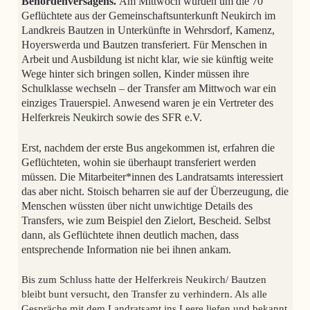
Behördenversagens.
Am Mittwoch wurden um die 70
Geflüchtete aus der Gemeinschaftsunterkunft Neukirch im
Landkreis Bautzen in Unterkünfte in Wehrsdorf, Kamenz,
Hoyerswerda und Bautzen transferiert. Für Menschen in
Arbeit und Ausbildung ist nicht klar, wie sie künftig weite
Wege hinter sich bringen sollen, Kinder müssen ihre
Schulklasse wechseln – der Transfer am Mittwoch war ein
einziges Trauerspiel. Anwesend waren je ein Vertreter des
Helferkreis Neukirch sowie des SFR e.V.
Erst, nachdem der erste Bus angekommen ist, erfahren die
Geflüchteten, wohin sie überhaupt transferiert werden
müssen. Die Mitarbeiter*innen des Landratsamts interessiert
das aber nicht. Stoisch beharren sie auf der Überzeugung, die
Menschen wüssten über nicht unwichtige Details des
Transfers, wie zum Beispiel den Zielort, Bescheid. Selbst
dann, als Geflüchtete ihnen deutlich machen, dass
entsprechende Information nie bei ihnen ankam.
Bis zum Schluss hatte der Helferkreis Neukirch/ Bautzen
bleibt bunt versucht, den Transfer zu verhindern. Als alle
Gespräche mit dem Landratsamt ins Leere liefen und bekannt