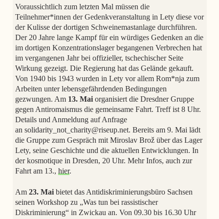
Voraussichtlich zum letzten Mal müssen die
Teilnehmer*innen der Gedenkveranstaltung in Lety diese vor
der Kulisse der dortigen Schweinemastanlage durchführen.
Der 20 Jahre lange Kampf für ein würdiges Gedenken an die
im dortigen Konzentrationslager begangenen Verbrechen hat
im vergangenen Jahr bei offizieller, tschechischer Seite
Wirkung gezeigt. Die Regierung hat das Gelände gekauft.
Von 1940 bis 1943 wurden in Lety vor allem Rom*nja zum
Arbeiten unter lebensgefährdenden Bedingungen
gezwungen. Am
13. Mai
organisiert die Dresdner Gruppe
gegen Antiromaismus die gemeinsame Fahrt. Treff ist 8 Uhr.
Details und Anmeldung auf Anfrage
an solidarity_not_charity@riseup.net. Bereits am 9. Mai lädt
die Gruppe zum Gespräch mit Miroslav Brož über das Lager
Lety, seine Geschichte und die aktuellen Entwicklungen. In
der kosmotique in Dresden, 20 Uhr. Mehr Infos, auch zur
Fahrt am 13.,
hier
.
Am
23. Mai
bietet das Antidiskriminierungsbüro Sachsen
seinen Workshop zu „Was tun bei rassistischer
Diskriminierung“ in Zwickau an. Von 09.30 bis 16.30 Uhr