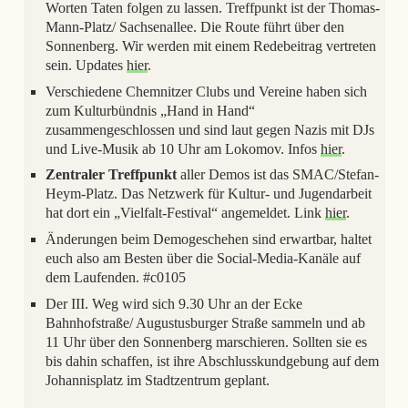
Worten Taten folgen zu lassen. Treffpunkt ist der Thomas-
Mann-Platz/ Sachsenallee. Die Route führt über den
Sonnenberg. Wir werden mit einem Redebeitrag vertreten
sein. Updates
hier
.
Verschiedene Chemnitzer Clubs und Vereine haben sich
zum Kulturbündnis „Hand in Hand“
zusammengeschlossen und sind laut gegen Nazis mit DJs
und Live-Musik ab 10 Uhr am Lokomov. Infos
hier
.
Zentraler Treffpunkt
aller Demos ist das SMAC/Stefan-
Heym-Platz. Das Netzwerk für Kultur- und Jugendarbeit
hat dort ein „Vielfalt-Festival“ angemeldet. Link
hier
.
Änderungen beim Demogeschehen sind erwartbar, haltet
euch also am Besten über die Social-Media-Kanäle auf
dem Laufenden. #c0105
Der III. Weg wird sich 9.30 Uhr an der Ecke
Bahnhofstraße/ Augustusburger Straße sammeln und ab
11 Uhr über den Sonnenberg marschieren. Sollten sie es
bis dahin schaffen, ist ihre Abschlusskundgebung auf dem
Johannisplatz im Stadtzentrum geplant.