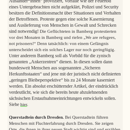
Ausländer*innen“ provoziert, Vorfälle wie der Feuertod
eines Untergebrachten nicht aufgeklärt, Polizei und Security
besitzen die Definitionsmacht über Situationen und Verhalten
der Betroffenen. Proteste gegen eine solche Kasernierung
und Auslieferung von Menschen in Gewalt und Schrecken
sind notwendig!
Die Geflüchteten in Bamberg protestierten
vor drei Monaten in Bamberg und riefen „We are refugees,
not prisoners!“ Denn tatsächlich: von einem Gefängnis
unterscheidet sich ein solches Lager nur noch geringfügig.
U
nter anderem Bamberg soll als Vorbild für die zynisch
genannten „Ankerzentren“ dienen. In diesen sollen dann
bundesweit Menschen aus sogenannten „Sicheren
Herkunftsstaaten“ und jene mit der juristisch nicht definierten
„geringen Bleibeperspektive“ bis zu 24 Monate kaserniert
werden. Ein absolut erschütternder Artikel, der eindrücklich
verdeutlicht, wie sich die bereits heute abzulehnenden
sächsischen Erstaufnahmeeinrichtungen entwickeln sollen.
Siehe
hier
.
Querstadtein durch Dresden.
Bei Querstadtein führen
Menschen mit Fluchterfahrung durch Dresden. Sie zeigen
Orte, die ihnen in ihrer neuen Stadt wichtig sind und erzählen