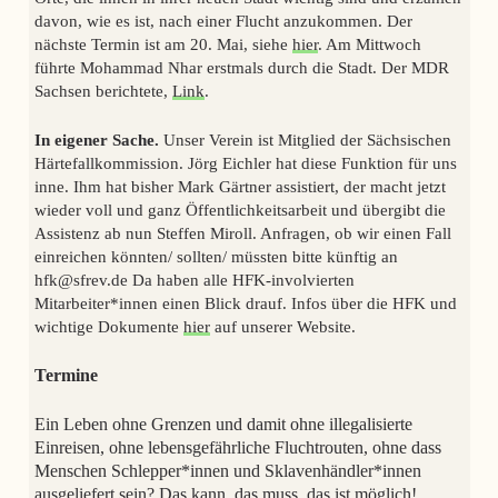
davon, wie es ist, nach einer Flucht anzukommen. Der
nächste Termin ist am 20. Mai, siehe
hier
. Am Mittwoch
führte Mohammad Nhar erstmals durch die Stadt. Der
MDR
Sachsen
berichtete,
Link
.
In eigener Sache.
Unser Verein ist Mitglied der Sächsischen
Härtefallkommission. Jörg Eichler hat diese Funktion für uns
inne. Ihm hat bisher Mark Gärtner assistiert, der macht jetzt
wieder voll und ganz Öffentlichkeitsarbeit und übergibt die
Assistenz ab nun Steffen Miroll. Anfragen, ob wir einen Fall
einreichen könnten/ sollten/ müssten bitte künftig an
hfk@sfrev.de Da haben alle HFK-involvierten
Mitarbeiter*innen einen Blick drauf. Infos über die HFK und
wichtige Dokumente
hier
auf unserer Website.
Termine
Ein Leben ohne Grenzen und damit ohne illegalisierte
Einreisen, ohne lebensgefährliche Fluchtrouten, ohne dass
Menschen Schlepper*innen und Sklavenhändler*innen
ausgeliefert sein? Das kann, das muss, das ist möglich!