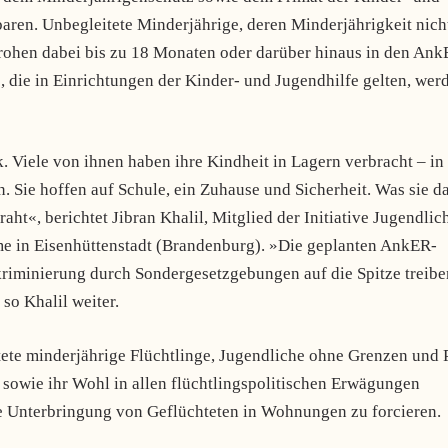
baren. Unbegleitete Minderjährige, deren Minderjährigkeit nich
drohen dabei bis zu 18 Monaten oder darüber hinaus in den Ank
 die in Einrichtungen der Kinder- und Jugendhilfe gelten, wer
 Viele von ihnen haben ihre Kindheit in Lagern verbracht – in
n. Sie hoffen auf Schule, ein Zuhause und Sicherheit. Was sie d
raht«, berichtet Jibran Khalil, Mitglied der Initiative Jugendlic
me in Eisenhüttenstadt (Brandenburg). »Die geplanten AnkER-
kriminierung durch Sondergesetzgebungen auf die Spitze treibe
so Khalil weiter.
tete minderjährige Flüchtlinge, Jugendliche ohne Grenzen und
sowie ihr Wohl in allen flüchtlingspolitischen Erwägungen
le Unterbringung von Geflüchteten in Wohnungen zu forcieren.