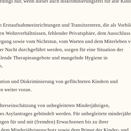
rdings nur, wenn dieser auch diskriminierungsfrei für alle Kind
 in Erstaufnahmeeinrichtungen und Transitzentren, die als Vorbil
en Wohnverhältnissen, fehlender Privatsphäre, dem Ausschluss
sorgung sowie vom Nichtstun, vom Warten und dem Miterleben 
r Nacht durchgeführt werden, sorgen für eine Situation der
ehlende Therapieangebote und mangelnde Hygiene in
n.
olation und Diskriminierung von geflüchteten Kindern und
n weiter voran.
lterseinschätzung von unbegleiteten Minderjährigen,
s Asylantrages gebündelt werden. Für unbegleitete minderjähr
ngen für und mit (fremden) Erwachsenen bis zu ihrer
t dem Minderjährigenschutz sowie dem Primat der Kinder- und