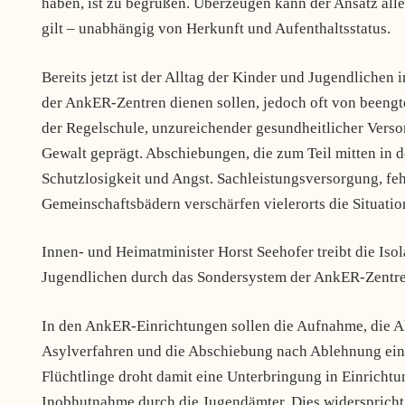
haben, ist zu begrüßen. Überzeugen kann der Ansatz alle
gilt – unabhängig von Herkunft und Aufenthaltsstatus.
Bereits jetzt ist der Alltag der Kinder und Jugendlichen
der AnkER-Zentren dienen sollen, jedoch oft von beengt
der Regelschule, unzureichender gesundheitlicher Ver
Gewalt geprägt. Abschiebungen, die zum Teil mitten in de
Schutzlosigkeit und Angst. Sachleistungsversorgung, f
Gemeinschaftsbädern verschärfen vielerorts die Situatio
Innen- und Heimatminister Horst Seehofer treibt die Is
Jugendlichen durch das Sondersystem der AnkER-Zentre
In den AnkER-Einrichtungen sollen die Aufnahme, die A
Asylverfahren und die Abschiebung nach Ablehnung eine
Flüchtlinge droht damit eine Unterbringung in Einrichtu
Inobhutnahme durch die Jugendämter. Dies widersprich