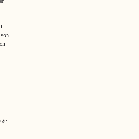
er
d
 von
von
ige