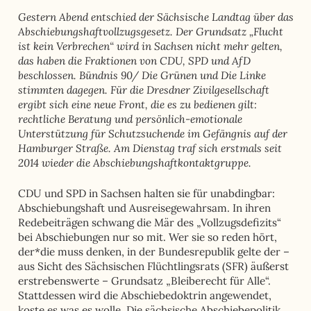
Gestern Abend entschied der Sächsische Landtag über das
Abschiebungshaftvollzugsgesetz. Der Grundsatz „Flucht
ist kein Verbrechen“ wird in Sachsen nicht mehr gelten,
das haben die Fraktionen von CDU, SPD und AfD
beschlossen. Bündnis 90/ Die Grünen und Die Linke
stimmten dagegen. Für die Dresdner Zivilgesellschaft
ergibt sich eine neue Front, die es zu bedienen gilt:
rechtliche Beratung und persönlich-emotionale
Unterstützung für Schutzsuchende im Gefängnis auf der
Hamburger Straße. Am Dienstag traf sich erstmals seit
2014 wieder die Abschiebungshaftkontaktgruppe.
CDU und SPD in Sachsen halten sie für unabdingbar:
Abschiebungshaft und Ausreisegewahrsam. In ihren
Redebeiträgen schwang die Mär des „Vollzugsdefizits“
bei Abschiebungen nur so mit. Wer sie so reden hört,
der*die muss denken, in der Bundesrepublik gelte der –
aus Sicht des Sächsischen Flüchtlingsrats (SFR) äußerst
erstrebenswerte – Grundsatz „Bleiberecht für Alle“.
Stattdessen wird die Abschiebedoktrin angewendet,
koste es was es wolle. Die sächsische Abschiebepolitik