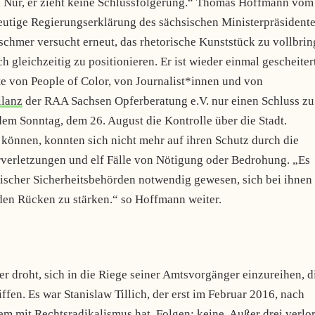
. Nur, er zieht keine Schlussfolgerung.“ Thomas Hoffmann vom
heutige Regierungserklärung des sächsischen Ministerpräsident
chmer versucht erneut, das rhetorische Kunststück zu vollbrin
gleichzeitig zu positionieren. Er ist wieder einmal gescheitert
hte von People of Color, von Journalist*innen und von
ilanz
der RAA Sachsen Opferberatung e.V. nur einen Schluss zu
em Sonntag, dem 26. August die Kontrolle über die Stadt.
 können, konnten sich nicht mehr auf ihren Schutz durch die
erverletzungen und elf Fälle von Nötigung oder Bedrohung. „Es
sischer Sicherheitsbehörden notwendig gewesen, sich bei ihnen
 den Rücken zu stärken.“ so Hoffmann weiter.
er droht, sich in die Riege seiner Amtsvorgänger einzureihen, d
iffen. Es war Stanislaw Tillich, der erst im Februar 2016, nach
lem mit Rechtsradikalismus hat. Folgen: keine. Außer drei verlo