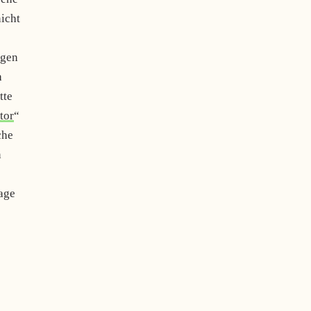
icht
egen
h
tte
tor
“
che
n
Lage