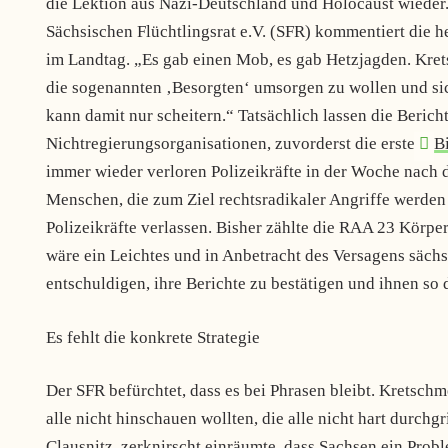
die Lektion aus Nazi-Deutschland und Holocaust wieder
Sächsischen Flüchtlingsrat e.V. (SFR) kommentiert die 
im Landtag. „Es gab einen Mob, es gab Hetzjagden. Krets
die sogenannten ‚Besorgten‘ umsorgen zu wollen und sich 
kann damit nur scheitern.“ Tatsächlich lassen die Beric
Nichtregierungsorganisationen, zuvorderst die erste
B
immer wieder verloren Polizeikräfte in der Woche nach d
Menschen, die zum Ziel rechtsradikaler Angriffe werden
Polizeikräfte verlassen. Bisher zählte die RAA 23 Körp
wäre ein Leichtes und in Anbetracht des Versagens säch
entschuldigen, ihre Berichte zu bestätigen und ihnen so
Es fehlt die konkrete Strategie
Der SFR befürchtet, dass es bei Phrasen bleibt. Kretschm
alle nicht hinschauen wollten, die alle nicht hart durchgr
Clausnitz, zerknirscht einräumte, dass Sachsen ein Prob