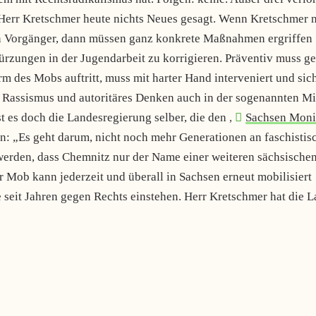
 Herr Kretschmer heute nichts Neues gesagt. Wenn Kretschmer n
ein Vorgänger, dann müssen ganz konkrete Maßnahmen ergriffen
Kürzungen in der Jugendarbeit zu korrigieren. Präventiv muss g
 des Mobs auftritt, muss mit harter Hand interveniert und sic
, Rassismus und autoritäres Denken auch in der sogenannten Mi
st es doch die Landesregierung selber, die den „
Sachsen Moni
n: „Es geht darum, nicht noch mehr Generationen an faschistis
werden, dass Chemnitz nur der Name einer weiteren sächsische
er Mob kann jederzeit und überall in Sachsen erneut mobilisiert
ie seit Jahren gegen Rechts einstehen. Herr Kretschmer hat die 