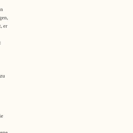
en
gen,
, er
:
 zu
ie
rene