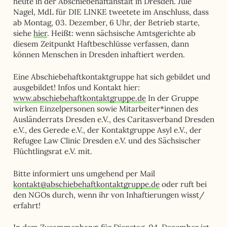
heute in der Abschiebehaftanstalt in Dresden. Jule
Nagel, MdL für DIE LINKE tweetete im Anschluss, dass
ab Montag, 03. Dezember, 6 Uhr, der Betrieb starte,
siehe
hier
. Heißt: wenn sächsische Amtsgerichte ab
diesem Zeitpunkt Haftbeschlüsse verfassen, dann
können Menschen in Dresden inhaftiert werden.
Eine Abschiebehaftkontaktgruppe hat sich gebildet und
ausgebildet! Infos und Kontakt hier:
www.abschiebehaftkontaktgruppe.de
In der Gruppe
wirken Einzelpersonen sowie Mitarbeiter*innen des
Ausländerrats Dresden e.V., des Caritasverband Dresden
e.V., des Gerede e.V., der Kontaktgruppe Asyl e.V., der
Refugee Law Clinic Dresden e.V. und des Sächsischer
Flüchtlingsrat e.V. mit.
Bitte informiert uns umgehend per Mail
kontakt@abschiebehaftkontaktgruppe.de
oder ruft bei
den NGOs durch, wenn ihr von Inhaftierungen wisst/
erfahrt!