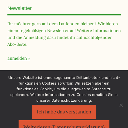
Newsletter
Ihr möchtet gern auf dem Laufenden bleiben? Wir bieten
einen regelmäßigen Newsletter an! Weitere Informationen
und die Anmeldung dazu findet ihr auf nachfolgender
Abo-Seite.
anmelden
Querfeld Magazin
Unsere Website ist ohne sogenannte Drittanbieter- und nicht-
funktionalen Cookies abrufbar. Wir setzen aber ein
funktionales Cookie, um die ausgewählte Sprache zu
speichern. Weitere Informationen zu Cookies erhalten Sie in
unserer Datenschutzerklärung.
Ich habe das verstanden
Sächsischer Flüchtlingsrat e.V.
©2026
Impressum
|
Datenschutzerklärung
Weiterlesen (Datenschutzerklärung)