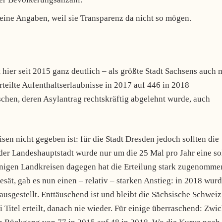
eine Angaben, weil sie Transparenz da nicht so mögen.
 hier seit 2015 ganz deutlich – als größte Stadt Sachsens auch 
rteilte Aufenthaltserlaubnisse in 2017 auf 446 in 2018
nschen, deren Asylantrag rechtskräftig abgelehnt wurde, auch
en nicht gegeben ist: für die Stadt Dresden jedoch sollten die
der Landeshauptstadt wurde nur um die 25 Mal pro Jahr eine so
 einigen Landkreisen dagegen hat die Erteilung stark zugenomme
esät, gab es nun einen – relativ – starken Anstieg: in 2018 wur
usgestellt. Enttäuschend ist und bleibt die Sächsische Schweiz
Titel erteilt, danach nie wieder. Für einige überraschend: Zwi