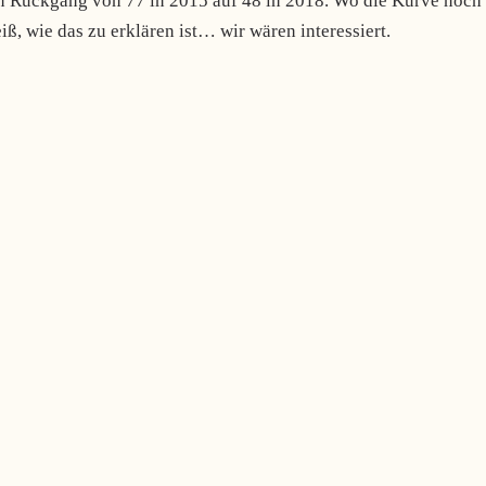
ten Rückgang von 77 in 2015 auf 48 in 2018. Wo die Kurve noch
ß, wie das zu erklären ist… wir wären interessiert.