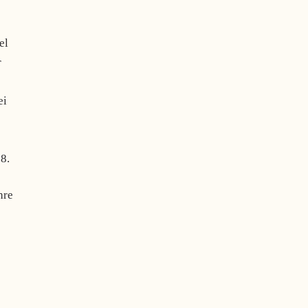
el
r
ei
8.
hre