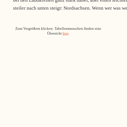
bei den Landkreisen ganz stark dabei, aber einen leich
steiler nach unten steigt: Nordsachsen. Wenn wer was wei
Zum Vergrößern klicken. Tabellenmenschen finden eine
Übersicht
hier
.