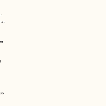
in
ter
es
d
 so