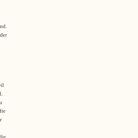
n
nd.
 der
il
l.
u
fte
r
die