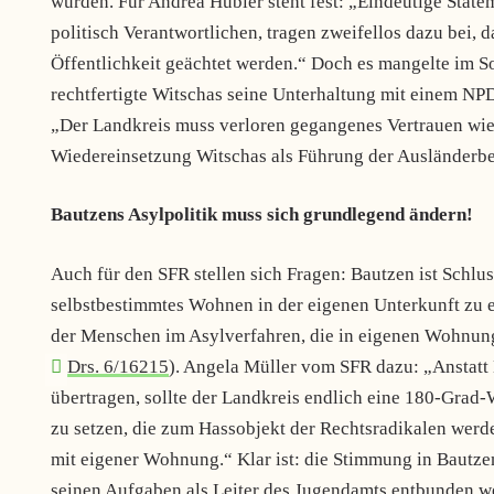
wurden. Für Andrea Hübler steht fest: „Eindeutige Stat
politisch Verantwortlichen, tragen zweifellos dazu bei, 
Öffentlichkeit geächtet werden.“ Doch es mangelte im S
rechtfertigte Witschas seine Unterhaltung mit einem N
„Der Landkreis muss verloren gegangenes Vertrauen wied
Wiedereinsetzung Witschas als Führung der Ausländerbeh
Bautzens Asylpolitik muss sich grundlegend ändern!
Auch für den SFR stellen sich Fragen: Bautzen ist Schlu
selbstbestimmtes Wohnen in der eigenen Unterkunft zu e
der Menschen im Asylverfahren, die in eigenen Wohnunge
Drs. 6/16215
). Angela Müller vom SFR dazu: „Anstatt
übertragen, sollte der Landkreis endlich eine 180-Grad-
zu setzen, die zum Hassobjekt der Rechtsradikalen wer
mit eigener Wohnung.“ Klar ist: die Stimmung in Bautze
seinen Aufgaben als Leiter des Jugendamts entbunden wer