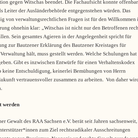
ktion gegen Witschas beendet. Die Fachaufsicht konnte offenbar
s als Leiter der Ausländerbehörde entgegenstehen würden. Das
gig von verwaltungsrechtlichen Fragen ist für den Willkommen 
erung ohnehin klar: „Witschas ist nicht nur den Betroffenen rech
len. Sein gesamtes Agieren in der Angelegenheit spricht für
zung zur Bautzener Erklärung des Bautzener Kreistages für
erwaltung hält, muss gestellt werden. Welche Schulungen hat 
ben. Gibt es inzwischen Entwürfe für einen Verhaltenskodex
ab keine Entschuldigung, keinerlei Bemühungen von Herrn
 Zukunft vertrauensvoller zusammen zu arbeiten. Von daher wir
.
t werden
cher Gewalt des RAA Sachsen e.V. berät seit Jahren sachsenweit,
Unterstützer*innen zum Ziel rechtsradikaler Ausschreitungen