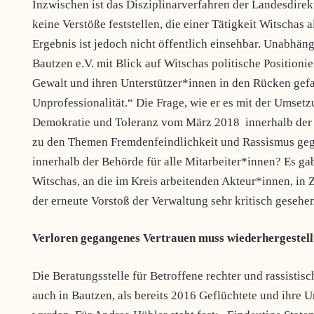
Inzwischen ist das Disziplinarverfahren der Landesdire
keine Verstöße feststellen, die einer Tätigkeit Witscha
Ergebnis ist jedoch nicht öffentlich einsehbar. Unabhän
Bautzen e.V. mit Blick auf Witschas politische Positioni
Gewalt und ihren Unterstützer*innen in den Rücken gefal
Unprofessionalität.“ Die Frage, wie er es mit der Umset
Demokratie und Toleranz vom März 2018 innerhalb der V
zu den Themen Fremdenfeindlichkeit und Rassismus gege
innerhalb der Behörde für alle Mitarbeiter*innen? Es g
Witschas, an die im Kreis arbeitenden Akteur*innen, in
der erneute Vorstoß der Verwaltung sehr kritisch gesehen
Verloren gegangenes Vertrauen muss wiederhergestell
Die Beratungsstelle für Betroffene rechter und rassistis
auch in Bautzen, als bereits 2016 Geflüchtete und ihre 