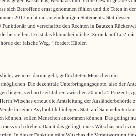
ements gegen Rassismus, Neonazis und rechte Gewalt gerade vo
dass sich Betroffene ernst genommen fühlen und die Taten in der
ommer 2017 nicht nur an eindeutigen Statements. Stattdessen
PD Funktionär und verschaffte den Rechten in Bautzen Rückenwi
erherstellen. Da ist das klammheimliche ‚Zurück auf Los‘ mit
örde der falsche Weg. “ fordert Hübler.
sslicht, wenn es darum geht, geflüchteten Menschen ein
rmöglichen Die dezentrale Unterbringungsquote, also der Ante
n liegen, verharrt seit Jahren zwischen 20 und 25 Prozent (vg
 Herrn Witschas erneut die Amtsleitung der Ausländerbehörde z
Wende in seiner Asylpolitik hinlegen. Statt auf Sammelunterkün
den können, sollen Menschen ankommen können. Das gelingt nu
n muss sich drehen. Damit das gelingt, muss Witschas auch von
den. In dieser Funktion trägt Witschas die Verantwortung für 