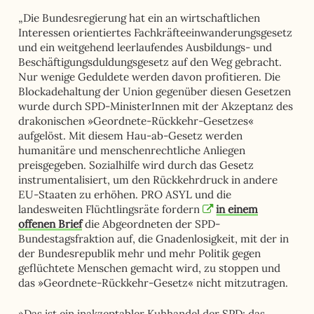
„Die Bundesregierung hat ein an wirtschaftlichen
Interessen orientiertes Fachkräfteeinwanderungsgesetz
und ein weitgehend leerlaufendes Ausbildungs- und
Beschäftigungsduldungsgesetz auf den Weg gebracht.
Nur wenige Geduldete werden davon profitieren. Die
Blockadehaltung der Union gegenüber diesen Gesetzen
wurde durch SPD-MinisterInnen mit der Akzeptanz des
drakonischen »Geordnete-Rückkehr-Gesetzes«
aufgelöst. Mit diesem Hau-ab-Gesetz werden
humanitäre und menschenrechtliche Anliegen
preisgegeben. Sozialhilfe wird durch das Gesetz
instrumentalisiert, um den Rückkehrdruck in andere
EU-Staaten zu erhöhen. PRO ASYL und die
landesweiten Flüchtlingsräte fordern
in einem
offenen Brief
die Abgeordneten der SPD-
Bundestagsfraktion auf, die Gnadenlosigkeit, mit der in
der Bundesrepublik mehr und mehr Politik gegen
geflüchtete Menschen gemacht wird, zu stoppen und
das »Geordnete-Rückkehr-Gesetz« nicht mitzutragen.
»Das ist ein inakzeptabler Kuhhandel der SPD; das