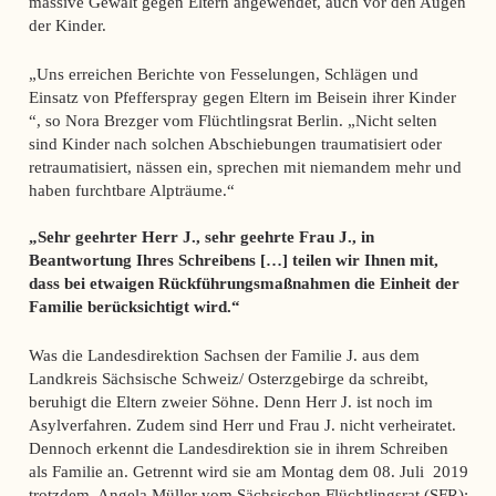
massive Gewalt gegen Eltern angewendet, auch vor den Augen
der Kinder.
„Uns erreichen Berichte von Fesselungen, Schlägen und
Einsatz von Pfefferspray gegen Eltern im Beisein ihrer Kinder
“, so Nora Brezger vom Flüchtlingsrat Berlin. „Nicht selten
sind Kinder nach solchen Abschiebungen traumatisiert oder
retraumatisiert, nässen ein, sprechen mit niemandem mehr und
haben furchtbare Alpträume.“
„Sehr geehrter Herr J., sehr geehrte Frau J., in
Beantwortung Ihres Schreibens […] teilen wir Ihnen mit,
dass bei etwaigen Rückführungsmaßnahmen die Einheit der
Familie berücksichtigt wird.“
Was die Landesdirektion Sachsen der Familie J. aus dem
Landkreis Sächsische Schweiz/ Osterzgebirge da schreibt,
beruhigt die Eltern zweier Söhne. Denn Herr J. ist noch im
Asylverfahren. Zudem sind Herr und Frau J. nicht verheiratet.
Dennoch erkennt die Landesdirektion sie in ihrem Schreiben
als Familie an. Getrennt wird sie am Montag dem 08. Juli 2019
trotzdem. Angela Müller vom Sächsischen Flüchtlingsrat (SFR):