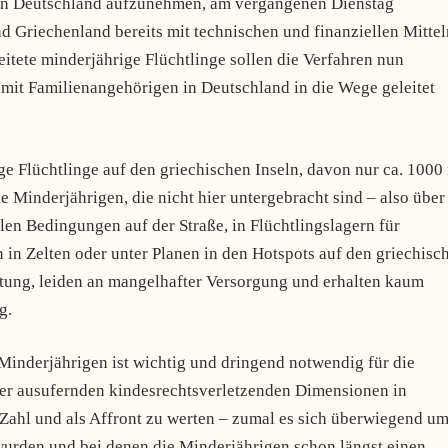
 in Deutschland aufzunehmen, am vergangenen Dienstag
d Griechenland bereits mit technischen und finanziellen Mittel
tete minderjährige Flüchtlinge sollen die Verfahren nun
mit Familienangehörigen in Deutschland in die Wege geleitet
ge Flüchtlinge auf den griechischen Inseln, davon nur ca. 1000 
 Minderjährigen, die nicht hier untergebracht sind – also über
len Bedingungen auf der Straße, in Flüchtlingslagern für
n in Zelten oder unter Planen in den Hotspots auf den griechisc
utung, leiden an mangelhafter Versorgung und erhalten kaum
g.
Minderjährigen ist wichtig und dringend notwendig für die
der ausufernden kindesrechtsverletzenden Dimensionen in
Zahl und als Affront zu werten – zumal es sich überwiegend u
 wurden und bei denen die Minderjährigen schon längst einen