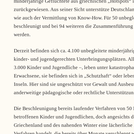
minderjährige Geflüchtete aus griechischen „Hotspots“
zurückgewiesen. Aus seiner Sicht unterstütze Deutschlan
wie auch der Vermittlung von Know-How. Für 50 unbeglei
beschleunigt und bei 94 weiteren die Zusammenführung 
werden.
Derzeit befinden sich ca. 4.100 unbegleitete minderjähri
kinder- und jugendgerechten Unterbringungsplätzen. Alle
3.000 Kinder und Jugendliche –, leben unter katastropha
Erwachsene, sie befinden sich in „Schutzhaft“ oder lebe
Inseln. Hier sind sie ungeschützt vor Gewalt und Ausbe
anderweitige pädagogische oder rechtliche Unterstützun
Die Beschleunigung bereits laufender Verfahren von 50 
betroffenen Kinder und Jugendlichen, doch angesichts 
Griechenland und des nahenden Winter eine lächerliche 
Verfahren handelt, die bereits über Monate verschleppt