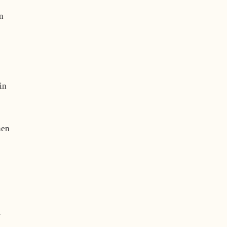
n
in
hen
m