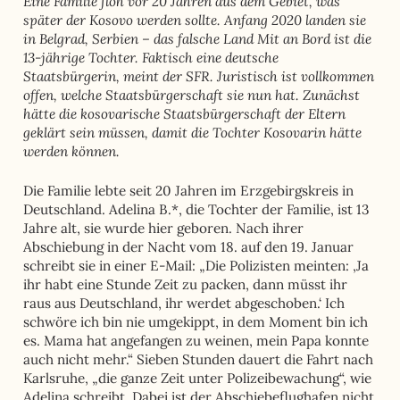
Eine Familie floh vor 20 Jahren aus dem Gebiet, was
später der Kosovo werden sollte. Anfang 2020 landen sie
in Belgrad, Serbien – das falsche Land Mit an Bord ist die
13-jährige Tochter. Faktisch eine deutsche
Staatsbürgerin, meint der SFR. Juristisch ist vollkommen
offen, welche Staatsbürgerschaft sie nun hat. Zunächst
hätte die kosovarische Staatsbürgerschaft der Eltern
geklärt sein müssen, damit die Tochter Kosovarin hätte
werden können.
Die Familie lebte seit 20 Jahren im Erzgebirgskreis in
Deutschland. Adelina B.*, die Tochter der Familie, ist 13
Jahre alt, sie wurde hier geboren. Nach ihrer
Abschiebung in der Nacht vom 18. auf den 19. Januar
schreibt sie in einer E-Mail: „Die Polizisten meinten: ‚Ja
ihr habt eine Stunde Zeit zu packen, dann müsst ihr
raus aus Deutschland, ihr werdet abgeschoben.‘ Ich
schwöre ich bin nie umgekippt, in dem Moment bin ich
es. Mama hat angefangen zu weinen, mein Papa konnte
auch nicht mehr.“ Sieben Stunden dauert die Fahrt nach
Karlsruhe, „die ganze Zeit unter Polizeibewachung“, wie
Adelina schreibt. Dabei ist der Abschiebeflughafen nicht