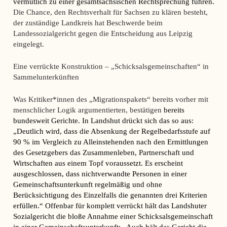
vermutlich zu einer gesamtsächsischen Rechtsprechung führen.
Die Chance, den Rechtsverhalt für Sachsen zu klären besteht,
der zuständige Landkreis hat Beschwerde beim
Landessozialgericht gegen die Entscheidung aus Leipzig
eingelegt.
Eine verrückte Konstruktion – „Schicksalsgemeinschaften“ in
Sammelunterkünften
Was Kritiker*innen des „Migrationspakets“ bereits vorher mit
menschlicher Logik argumentierten, bestätigen
bereits
bundesweit Gerichte. In Landshut drückt sich das so aus:
„Deutlich wird, dass die Absenkung der Regelbedarfsstufe auf
90 % im Vergleich zu Alleinstehenden nach den Ermittlungen
des Gesetzgebers das Zusammenleben, Partnerschaft und
Wirtschaften aus einem Topf voraussetzt. Es erscheint
ausgeschlossen, dass nichtverwandte Personen in einer
Gemeinschaftsunterkunft regelmäßig und ohne
Berücksichtigung des Einzelfalls die genannten drei Kriterien
erfüllen.“ Offenbar für komplett verrückt hält das Landshuter
Sozialgericht die bloße Annahme einer Schicksalsgemeinschaft
in einer Gemeinschaftsunterkunft: „Auch hält das Gericht die