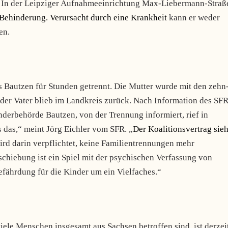
e. In der Leipziger Aufnahmeeinrichtung Max-Liebermann-Straß
 Behinderung. Verursacht durch eine Krankheit
kann er weder
en.
Bautzen für Stunden getrennt. Die Mutter wurde mit den zehn
der Vater blieb im Landkreis zurück. Nach Information des SF
erbehörde Bautzen, von der Trennung informiert, rief in
 das,“ meint Jörg Eichler vom SFR. „
Der Koalitionsvertrag sieh
ird darin verpflichtet, keine Familientrennungen mehr
chiebung ist ein Spiel mit der psychischen Verfassung von
efährdung für die Kinder um ein Vielfaches.“
iele Menschen insgesamt aus Sachsen betroffen sind, ist derzei